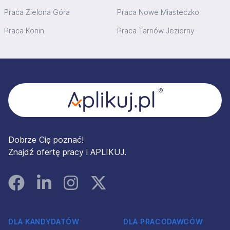
Praca Zielona Góra
Praca Nowe Miasteczko
Praca Konin
Praca Tarnów Jezierny
Stopka
Dobrze Cię poznać!
Znajdź ofertę pracy i APLIKUJ.
Facebook
Linked In
Instagram
Instagram
DLA KANDYDATÓW
DLA PRACODAWCÓW