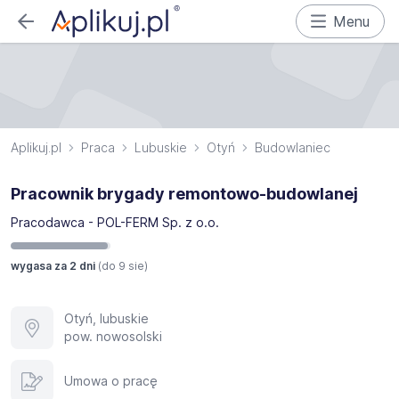
Menu
Aplikuj.pl
Praca
Lubuskie
Otyń
Budowlaniec
Pracownik brygady remontowo-budowlanej
Pracodawca - POL-FERM Sp. z o.o.
wygasa za 2 dni
(do
9 sie
)
Otyń, lubuskie
pow. nowosolski
Umowa o pracę