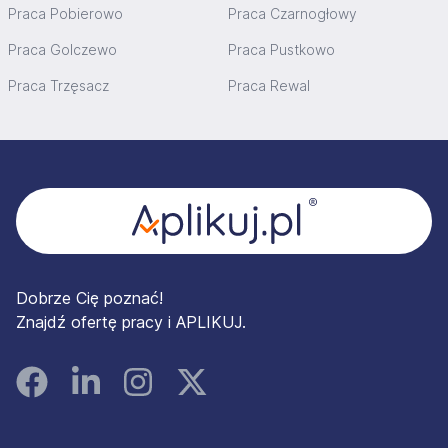
Praca Pobierowo
Praca Czarnogłowy
Praca Golczewo
Praca Pustkowo
Praca Trzęsacz
Praca Rewal
Stopka
Dobrze Cię poznać!
Znajdź ofertę pracy i APLIKUJ.
Facebook
Linked In
Instagram
Instagram