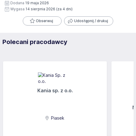
Dodana
19 maja 2026
Wygasa
14 sierpnia 2026
(za 4 dni)
Obserwuj
Udostępnij / drukuj
Polecani pracodawcy
Kania sp. z o.o.
M
Piasek