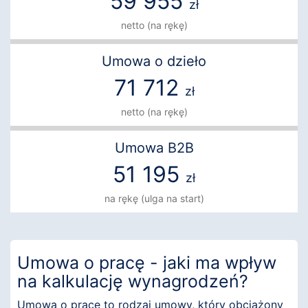
59 955
zł
netto (na rękę)
Umowa o dzieło
71 712
zł
netto (na rękę)
Umowa B2B
51 195
zł
na rękę (ulga na start)
Umowa o pracę - jaki ma wpływ
na kalkulację wynagrodzeń?
Umowa o pracę to rodzaj umowy, który obciążony