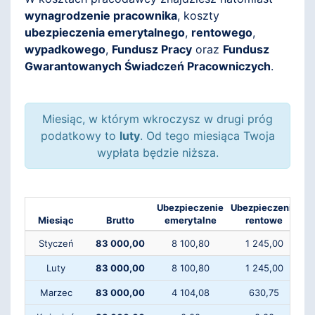
wynagrodzenie pracownika
, koszty
ubezpieczenia emerytalnego
,
rentowego
,
wypadkowego
,
Fundusz Pracy
oraz
Fundusz
Gwarantowanych Świadczeń Pracowniczych
.
Miesiąc, w którym wkroczysz w drugi próg
podatkowy to
luty
. Od tego miesiąca Twoja
wypłata będzie niższa.
Ubezpieczenie
Ubezpieczenie
Ub
Miesiąc
Brutto
emerytalne
rentowe
Styczeń
83 000,00
8 100,80
1 245,00
Luty
83 000,00
8 100,80
1 245,00
Marzec
83 000,00
4 104,08
630,75