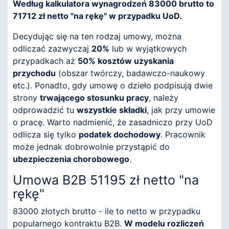
Według kalkulatora wynagrodzeń 83000 brutto to
71712 zł netto "na rękę" w przypadku UoD.
Decydując się na ten rodzaj umowy, można
odliczać zazwyczaj
20%
lub w wyjątkowych
przypadkach aż
50% kosztów uzyskania
przychodu
(obszar twórczy, badawczo-naukowy
etc.). Ponadto, gdy umowę o dzieło podpisują dwie
strony
trwającego stosunku pracy
, należy
odprowadzić tu
wszystkie składki
, jak przy umowie
o pracę. Warto nadmienić, że zasadniczo przy UoD
odlicza się tylko
podatek dochodowy
. Pracownik
może jednak dobrowolnie przystąpić do
ubezpieczenia chorobowego
.
Umowa B2B 51195 zł netto "na
rękę"
83000 złotych brutto - ile to netto w przypadku
popularnego kontraktu B2B.
W modelu rozliczeń