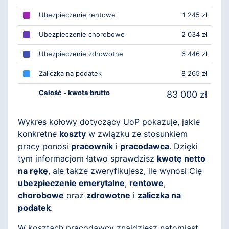
Ubezpieczenie rentowe
1 245 zł
Ubezpieczenie chorobowe
2 034 zł
Ubezpieczenie zdrowotne
6 446 zł
Zaliczka na podatek
8 265 zł
Całość - kwota brutto
83 000 zł
Wykres kołowy dotyczący UoP pokazuje, jakie
konkretne
koszty
w związku ze stosunkiem
pracy ponosi
pracownik
i
pracodawca
. Dzięki
tym informacjom łatwo sprawdzisz
kwotę netto
na rękę
, ale także zweryfikujesz, ile wynosi Cię
ubezpieczenie emerytalne
,
rentowe
,
chorobowe
oraz
zdrowotne
i
zaliczka na
podatek
.
W kosztach pracodawcy znajdziesz natomiast