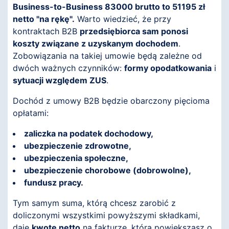
Business-to-Business 83000 brutto to 51195 zł
netto "na rękę".
Warto wiedzieć, że przy
kontraktach B2B
przedsiębiorca sam ponosi
koszty związane z uzyskanym dochodem
.
Zobowiązania na takiej umowie będą zależne od
dwóch ważnych czynników:
formy opodatkowania
i
sytuacji względem ZUS
.
Dochód z umowy B2B będzie obarczony pięcioma
opłatami:
zaliczka na podatek dochodowy,
ubezpieczenie zdrowotne,
ubezpieczenia społeczne,
ubezpieczenie chorobowe (dobrowolne),
fundusz pracy.
Tym samym suma, którą chcesz zarobić z
doliczonymi wszystkimi powyższymi składkami,
daje
kwotę netto
na fakturze, którą powiększasz o