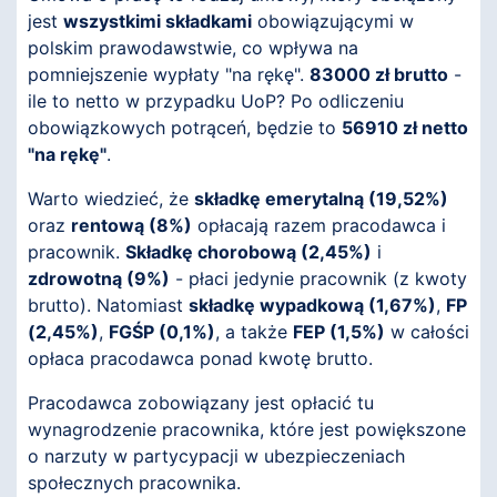
jest
wszystkimi składkami
obowiązującymi w
polskim prawodawstwie, co wpływa na
pomniejszenie wypłaty "na rękę".
83000 zł brutto
-
ile to netto w przypadku UoP? Po odliczeniu
obowiązkowych potrąceń, będzie to
56910 zł netto
"na rękę"
.
Warto wiedzieć, że
składkę emerytalną (19,52%)
oraz
rentową (8%)
opłacają razem pracodawca i
pracownik.
Składkę chorobową (2,45%)
i
zdrowotną (9%)
- płaci jedynie pracownik (z kwoty
brutto). Natomiast
składkę wypadkową (1,67%)
,
FP
(2,45%)
,
FGŚP (0,1%)
, a także
FEP (1,5%)
w całości
opłaca pracodawca ponad kwotę brutto.
Pracodawca zobowiązany jest opłacić tu
wynagrodzenie pracownika, które jest powiększone
o narzuty w partycypacji w ubezpieczeniach
społecznych pracownika.