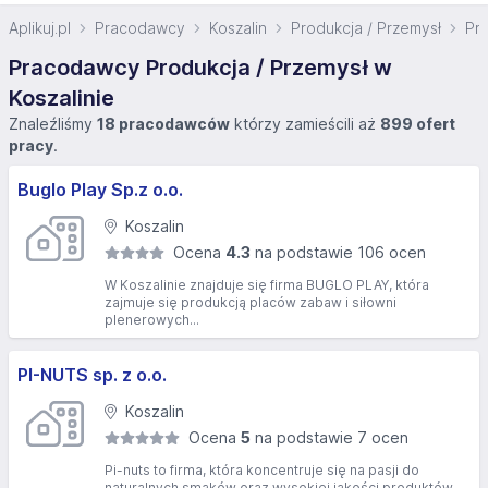
Aplikuj.pl
Pracodawcy
Koszalin
Produkcja / Przemysł
Pra
Pracodawcy Produkcja / Przemysł w
Koszalinie
Znaleźliśmy
18 pracodawców
którzy zamieścili aż
899 ofert
pracy
.
Buglo Play Sp.z o.o.
Koszalin
Ocena
4.3
na podstawie 106 ocen
W Koszalinie znajduje się firma BUGLO PLAY, która
zajmuje się produkcją placów zabaw i siłowni
plenerowych...
PI-NUTS sp. z o.o.
Koszalin
Ocena
5
na podstawie 7 ocen
Pi-nuts to firma, która koncentruje się na pasji do
naturalnych smaków oraz wysokiej jakości produktów