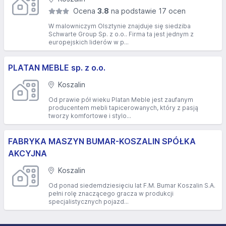
Ocena
3.8
na podstawie 17 ocen
W malowniczym Olsztynie znajduje się siedziba
Schwarte Group Sp. z o.o.. Firma ta jest jednym z
europejskich liderów w p...
PLATAN MEBLE sp. z o.o.
Koszalin
Od prawie pół wieku Platan Meble jest zaufanym
producentem mebli tapicerowanych, który z pasją
tworzy komfortowe i stylo...
FABRYKA MASZYN BUMAR-KOSZALIN SPÓŁKA
AKCYJNA
Koszalin
Od ponad siedemdziesięciu lat F.M. Bumar Koszalin S.A.
pełni rolę znaczącego gracza w produkcji
specjalistycznych pojazd...