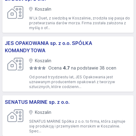
Koszalin
W Lk Duet, z siedzibą w Koszalinie, zrodziła się pasja do
przetwarzania darów morza. Firma została założona z
myślą o of...
JES OPAKOWANIA sp. z o.o. SPÓŁKA
KOMANDYTOWA
Koszalin
Ocena
4.7
na podstawie 38 ocen
Od ponad trzydziestu lat, JES Opakowania jest
uznawanym producentem opakowań z tworzyw
sztucznych, które codzienn...
SENATUS MARINE sp. z o.o.
Koszalin
SENATUS MARINE Spółka z o.o. to firma, która zajmuje
się produkcją i przemysłem morskim w Koszalinie.
Spec...