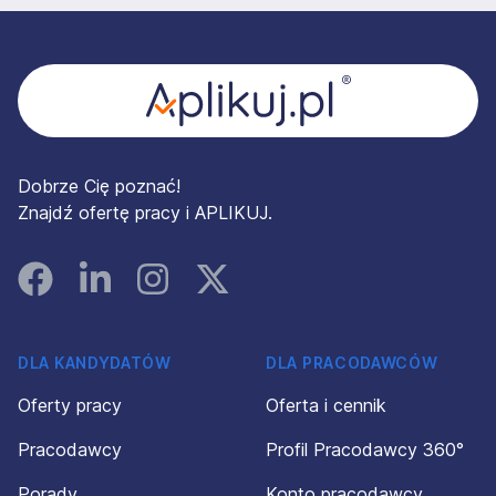
Stopka
Dobrze Cię poznać!
Znajdź ofertę pracy i APLIKUJ.
Facebook
Linked In
Instagram
Instagram
DLA KANDYDATÓW
DLA PRACODAWCÓW
Oferty pracy
Oferta i cennik
Pracodawcy
Profil Pracodawcy 360°
Porady
Konto pracodawcy