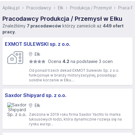
Aplikuj.pl
Pracodawcy
Ełk
Produkcja / Przemysł
Praca Pr
Pracodawcy Produkcja / Przemysł w Ełku
Znaleźliśmy
7 pracodawców
którzy zamieścili aż
449 ofert
pracy
.
EXMOT SULEWSKI sp. z o.o.
Ełk
Ocena
4.2
na podstawie 3 ocen
Od ponad trzech dekad EXMOT Sulewski Sp. z o.o.
funkcjonuje w branży motoryzacyjnej, posiadając
solidne korzenie w Ełku....
Saxdor Shipyard sp. z o.o.
Ełk
Założona w 2019 roku firma Saxdor Yachts to marka
luksusowych łodzi, która dynamicznie rozwija się na
rynku europ...