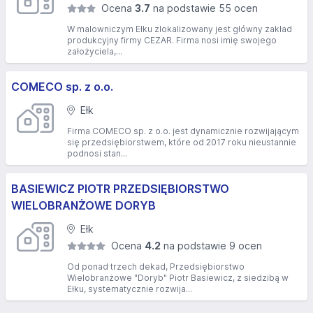
Ocena
3.7
na podstawie 55 ocen
W malowniczym Ełku zlokalizowany jest główny zakład
produkcyjny firmy CEZAR. Firma nosi imię swojego
założyciela,...
COMECO sp. z o.o.
Ełk
Firma COMECO sp. z o.o. jest dynamicznie rozwijającym
się przedsiębiorstwem, które od 2017 roku nieustannie
podnosi stan...
BASIEWICZ PIOTR PRZEDSIĘBIORSTWO
WIELOBRANŻOWE DORYB
Ełk
Ocena
4.2
na podstawie 9 ocen
Od ponad trzech dekad, Przedsiębiorstwo
Wielobranżowe "Doryb" Piotr Basiewicz, z siedzibą w
Ełku, systematycznie rozwija...