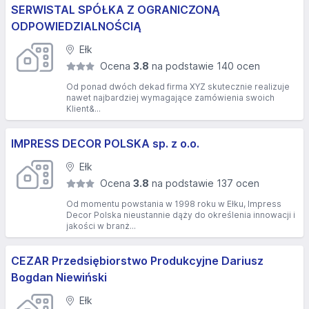
SERWISTAL SPÓŁKA Z OGRANICZONĄ
ODPOWIEDZIALNOŚCIĄ
Ełk
Ocena
3.8
na podstawie 140 ocen
Od ponad dwóch dekad firma XYZ skutecznie realizuje
nawet najbardziej wymagające zamówienia swoich
Klient&...
IMPRESS DECOR POLSKA sp. z o.o.
Ełk
Ocena
3.8
na podstawie 137 ocen
Od momentu powstania w 1998 roku w Ełku, Impress
Decor Polska nieustannie dąży do określenia innowacji i
jakości w branż...
CEZAR Przedsiębiorstwo Produkcyjne Dariusz
Bogdan Niewiński
Ełk