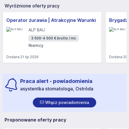
Wyróżnione oferty pracy
Operator żurawia | Atrakcyjne Warunki
Brygadzi
ALP BAU
3 500-4 500 € brutto / mc
Niemcy
Dodana
21 lip 2026
Dodana
20 
Praca alert - powiadomienia
asystentka stomatologa, Ostróda
Włącz powiadomienia
Proponowane oferty pracy