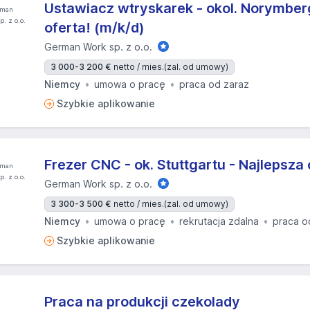
Ustawiacz wtryskarek - okol. Norymberg
oferta! (m/k/d)
German Work sp. z o.o.
3 000-3 200 €
netto / mies.
(zal. od umowy)
Niemcy
umowa o pracę
praca od zaraz
Szybkie aplikowanie
Frezer CNC - ok. Stuttgartu - Najlepsza 
German Work sp. z o.o.
3 300-3 500 €
netto / mies.
(zal. od umowy)
Niemcy
umowa o pracę
rekrutacja zdalna
praca o
Szybkie aplikowanie
Praca na produkcji czekolady