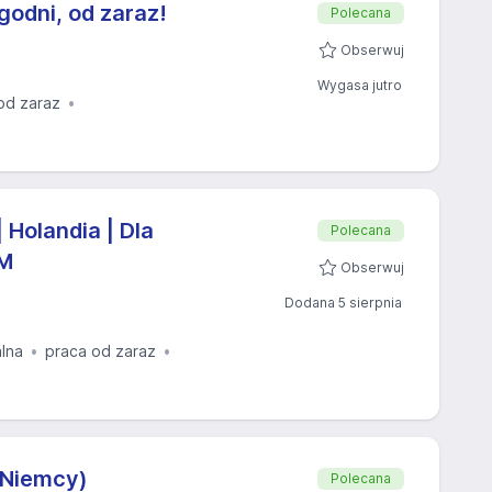
godni, od zaraz!
Polecana
Obserwuj
Wygasa jutro
od zaraz
 Holandia | Dla
Polecana
/M
Obserwuj
Dodana 5 sierpnia
alna
praca od zaraz
(Niemcy)
Polecana