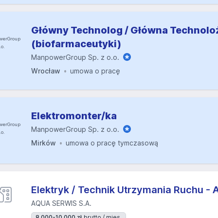
Główny Technolog / Główna Technolo
(biofarmaceutyki)
ManpowerGroup Sp. z o.o.
Wrocław
umowa o pracę
Elektromonter/ka
ManpowerGroup Sp. z o.o.
Mirków
umowa o pracę tymczasową
Elektryk / Technik Utrzymania Ruchu - 
AQUA SERWIS S.A.
8 000-10 000 zł
brutto / mies.