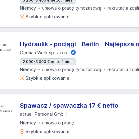
3 200-3 400 €
netto / mies.
Niemcy
umowa o pracę tymczasową
rekrutacja zdal
Szybkie aplikowanie
Hydraulik - pociągi - Berlin - Najlepsza 
German Work sp. z o.o.
2 900-3 000 €
netto / mies.
Niemcy
umowa o pracę tymczasową
rekrutacja zdal
Szybkie aplikowanie
Spawacz / spawaczka 17 € netto
actuell Personal GmbH
Niemcy
umowa o pracę
Szybkie aplikowanie