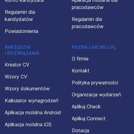
Konto kandydata
Aplikacja mobilna dla
pracodawców
Regulamin dla
kandydatów
Regulamin dla
pracodawców
Powiadomienia
NARZĘDZIA
POZNAJ APLIKUJ.PL
I ROZWIĄZANIA
O firmie
Kreator CV
Kontakt
Wzory CV
Polityka prywatności
Wzory dokumentów
Organizacja wydarzeń
Kalkulator wynagrodzeń
Aplikuj Check
Aplikacja mobilna Android
Aplikuj Connect
Aplikacja mobilna iOS
Dotacja