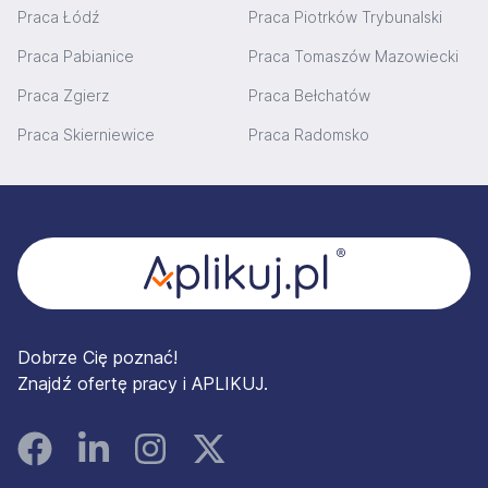
Praca Łódź
Praca Piotrków Trybunalski
Praca Pabianice
Praca Tomaszów Mazowiecki
Praca Zgierz
Praca Bełchatów
Praca Skierniewice
Praca Radomsko
Stopka
Dobrze Cię poznać!
Znajdź ofertę pracy i APLIKUJ.
Facebook
Linked In
Instagram
Instagram