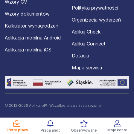
Wzory CV
Polityka prywatności
Wzory dokumentów
Organizacja wydarzeń
Kalkulator wynagrodzeń
Aplikuj Check
Aplikacja mobilna Android
Aplikuj Connect
Aplikacja mobilna iOS
Dotacja
Mapa serwisu
© 2012-2026 Aplikuj.pl®. Wszelkie prawa zastrzeżone.
Oferty pracy
Moje konto
Praca alert
Obserwowane