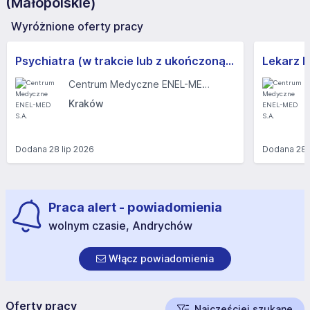
(Małopolskie)
Wyróżnione oferty pracy
Psychiatra (w trakcie lub z ukończoną specjalizacją) (k/m)
Centrum Medyczne ENEL-MED S.A.
Kraków
Dodana
28 lip 2026
Dodana
28 
Praca alert - powiadomienia
wolnym czasie, Andrychów
Włącz powiadomienia
Oferty pracy
Najczęściej szukane