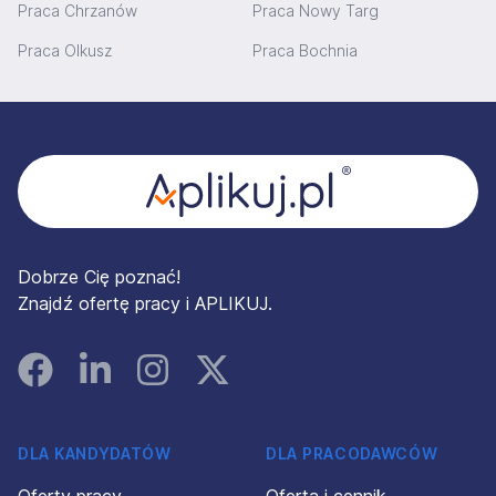
Praca Chrzanów
Praca Nowy Targ
Praca Olkusz
Praca Bochnia
Stopka
Dobrze Cię poznać!
Znajdź ofertę pracy i APLIKUJ.
Facebook
Linked In
Instagram
Instagram
DLA KANDYDATÓW
DLA PRACODAWCÓW