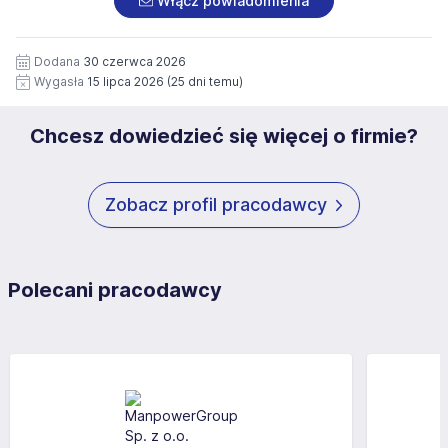
Włącz powiadomienia
wizerunku), na potrzeby przyszłych rekrutacji przez okres
siedziby administratora.
12 miesięcy. Zgoda jest dobrowolna i może być w każdym
Pełną treść Klauzuli znajdzie Pan/Pani pod adresem:
czasie wycofana.
Dodana
30 czerwca 2026
https://www.workprofit.pl/klauzula-informacyjna.html
Wygasła
15 lipca 2026
(25 dni temu)
Chcesz dowiedzieć się więcej o firmie?
Zobacz profil pracodawcy
Polecani pracodawcy