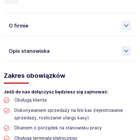
O firmie
Opis stanowiska
Założona w 2001 Agencja Pracy Tymczasowej, Agencja
Pośrednictwa Pracy i Doradztwa Personalnego Work &
Zakres obowiązków
Profit jest obecnie jedną z największych niezależnych
polskich agencji zatrudnienia. W ciągu wielu lat naszej
działalności daliśmy pracę przeszło 50 000 pracowników
Jeśli do nas dołączysz będziesz się zajmować:
w całym kraju. Skutecznie znajdujemy pracowników dla
Obsługą klienta
największych firm, jak również małych rodzinnych
przedsiębiorstw w Polsce. Agencja jest wpisana pod nr
Dokonywaniem sprzedaży na linii kas (rejestrowanie
396 w Krajowym Rejestrze Agencji Zatrudnienia.
sprzedaży, rozliczanie utargu kasy)
Obecnie dla naszego Klienta, poszukujemy osób do pracy
Dbaniem o porządek na stanowisku pracy
na stanowisko:
Obsługą terminala płatniczego