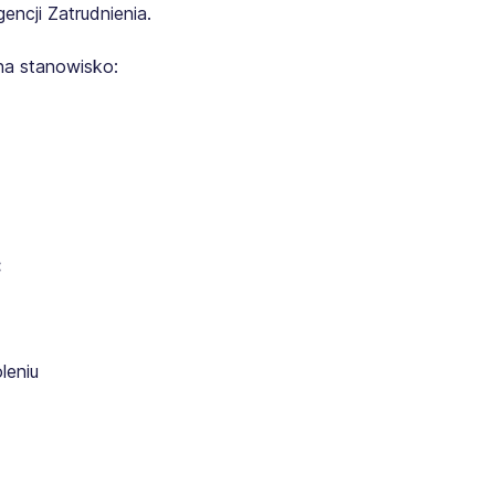
ncji Zatrudnienia.
na stanowisko:
:
leniu