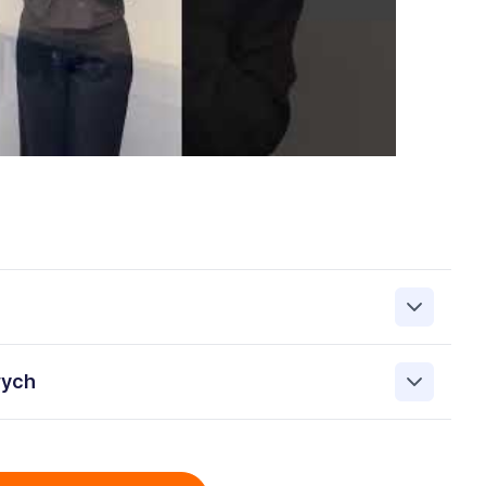
zanie przez Work&Profit Sp. z o.o., ul. 11 Listopada 60-62,
wych
 zgłoszeniu rekrutacyjnym w celu prowadzenia rekrutacji
asie możesz cofnąć zgodę, kontaktując się z nami pod
bowych przez Work & Profit Agencja Pracy Tymczasowej
: 5471988634 zawartych w załączonych dokumentach