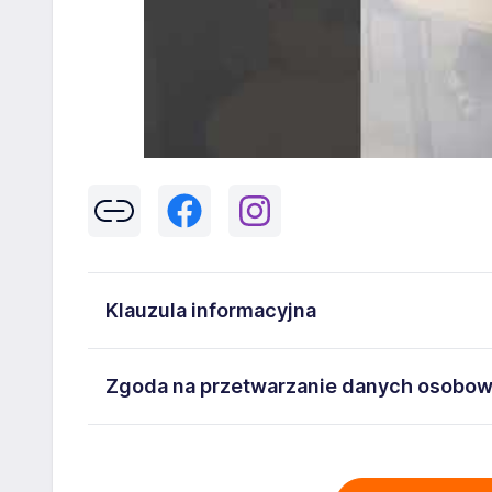
Klauzula informacyjna
Klikając w przycisk „Wyślij” zgadzasz się na przetwar
Zgoda na przetwarzanie danych osobo
43-300 Bielsko-Biała danych osobowych zawartych w
na stanowisko wskazane w ogłoszeniu. W każdym cz
Wyrażam zgodę na przetwarzanie moich danych oso
adresem
poczta@workprofit.pl
43-300 Bielsko-Biała ul. 11 Listopada 60-62 , NIP