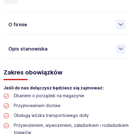
O firmie
Opis stanowiska
Założona w 2001 Agencja Pracy Tymczasowej, Agencja
Pośrednictwa Pracy i Doradztwa Personalnego Work &
Zakres obowiązków
Profit jest obecnie jedną z największych niezależnych
polskich agencji zatrudnienia. W ciągu wielu lat naszej
działalności daliśmy pracę przeszło 50 000 pracowników
Jeśli do nas dołączysz będziesz się zajmować:
w całym kraju. Skutecznie znajdujemy pracowników dla
Dbaniem o porządek na magazynie
największych firm, jak również małych rodzinnych
przedsiębiorstw w Polsce. Agencja jest wpisana pod nr
Przyjmowaniem dostaw
396 w Krajowym Rejestrze Agencji Zatrudnienia.
Obsługą wózka transportowego dolly
Obecnie dla naszego Klienta, poszukujemy osób na
Przywożeniem, wywożeniem, załadunkiem i rozładunkiem
stanowisko:
towarów