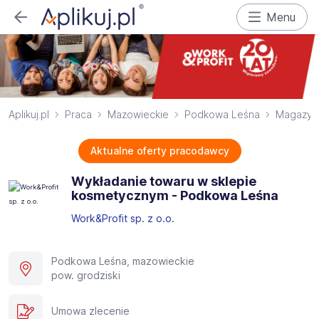
Menu
Aplikuj.pl
Praca
Mazowieckie
Podkowa Leśna
Magazyn
Aktualne oferty pracodawcy
Wykładanie towaru w sklepie
kosmetycznym - Podkowa Leśna
Work&Profit sp. z o.o.
Podkowa Leśna, mazowieckie
pow. grodziski
Umowa zlecenie