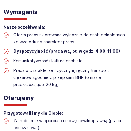
WYKŁADANIE TOWARU w sklepie kosmetycznym
Lokalizacja: Podkowa Leśna
Wymagania
Nasze oczekiwania:
Oferta pracy skierowana wyłącznie do osób pełnoletnich
ze względu na charakter pracy
Dyspozycyjność (praca wt., pt. w godz. 4:00-11:00)
Komunikatywność i kultura osobista
Praca o charakterze fizycznym, ręczny transport
ciężarów zgodnie z przepisami BHP (o masie
przekraczającej 20 kg)
Oferujemy
Przygotowaliśmy dla Ciebie:
Zatrudnienie w oparciu o umowę cywilnoprawną (praca
tymczasowa)