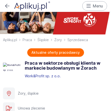
Menu
Aplikuj.pl
Praca
Śląskie
Żory
Sprzedawca
Aktualne oferty pracodawcy
Praca w sektorze obsługi klienta w
markecie budowlanym w Żorach
Work&Profit sp. z o.o.
Żory, śląskie
Umowa zlecenie