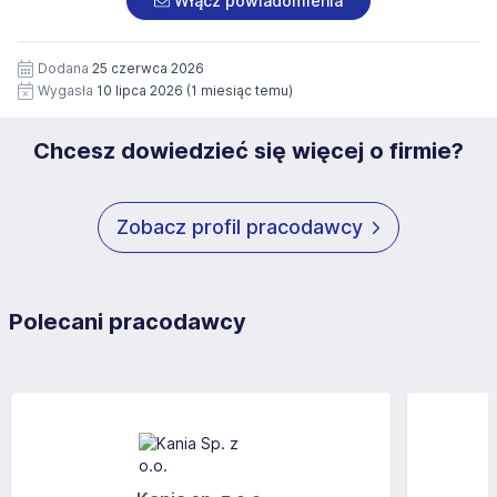
Włącz powiadomienia
wizerunku), na potrzeby przyszłych rekrutacji przez okres
siedziby administratora.
12 miesięcy. Zgoda jest dobrowolna i może być w każdym
Pełną treść Klauzuli znajdzie Pan/Pani pod adresem:
czasie wycofana.
Dodana
25 czerwca 2026
https://www.workprofit.pl/klauzula-informacyjna.html
Wygasła
10 lipca 2026
(1 miesiąc temu)
Chcesz dowiedzieć się więcej o firmie?
Zobacz profil pracodawcy
Polecani pracodawcy