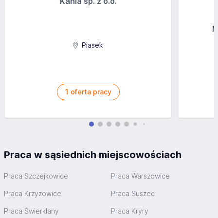
Kania sp. z o.o.
M
Piasek
1
oferta pracy
Praca w sąsiednich miejscowościach
Praca Szczejkowice
Praca Warszowice
Praca Krzyżowice
Praca Suszec
Praca Świerklany
Praca Kryry