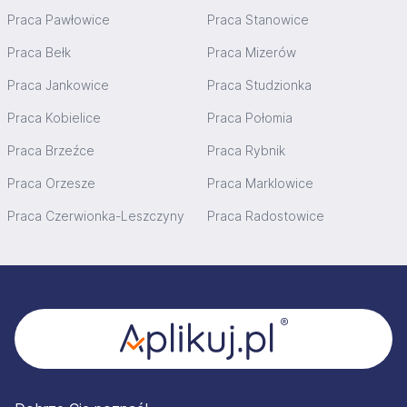
Praca Pawłowice
Praca Stanowice
Praca Bełk
Praca Mizerów
Praca Jankowice
Praca Studzionka
Praca Kobielice
Praca Połomia
Praca Brzeźce
Praca Rybnik
Praca Orzesze
Praca Marklowice
Praca Czerwionka-Leszczyny
Praca Radostowice
Stopka