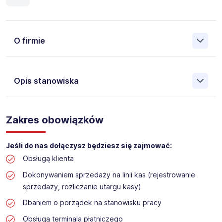
O firmie
Opis stanowiska
Założona w 2001 Agencja Pracy Tymczasowej, Agencja
Pośrednictwa Pracy i Doradztwa Personalnego Work &
Zakres obowiązków
Profit jest obecnie jedną z największych niezależnych
polskich agencji zatrudnienia. W ciągu wielu lat naszej
działalności daliśmy pracę przeszło 50 000 pracowników
Jeśli do nas dołączysz będziesz się zajmować:
w całym kraju. Skutecznie znajdujemy pracowników dla
Obsługą klienta
największych firm, jak również małych rodzinnych
przedsiębiorstw w Polsce. Agencja jest wpisana pod nr
Dokonywaniem sprzedaży na linii kas (rejestrowanie
396 w Krajowym Rejestrze Agencji Zatrudnienia.
sprzedaży, rozliczanie utargu kasy)
Obecnie dla naszego Klienta, poszukujemy osób do pracy
Dbaniem o porządek na stanowisku pracy
na stanowisko:
Obsługą terminala płatniczego