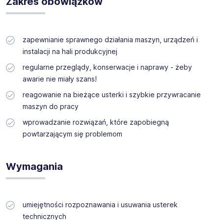
Zakres obowiązków
Uwielbiasz wyzwania techniczne i satysfakcję z tego, że
maszyny działają bez zarzutu?
Dla naszego Klienta szukamy niezawodnej osoby, która
zadba o to, by linia produkcyjna ciastek pracowała jak
zapewnianie sprawnego działania maszyn, urządzeń i
dobrze naoliwiony mechanizm!
instalacji na hali produkcyjnej
regularne przeglądy, konserwacje i naprawy - żeby
awarie nie miały szans!
reagowanie na bieżące usterki i szybkie przywracanie
maszyn do pracy
wprowadzanie rozwiązań, które zapobiegną
powtarzającym się problemom
Wymagania
umiejętności rozpoznawania i usuwania usterek
technicznych