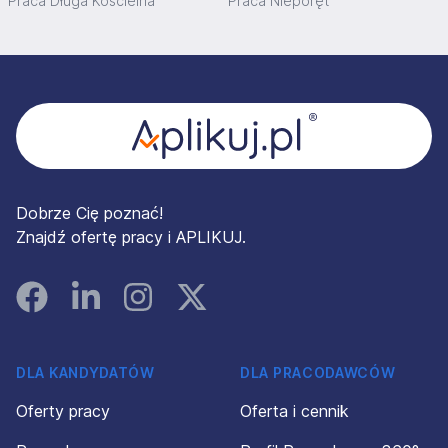
Praca Długa Kościelna
Praca Nieporęt
Stopka
Dobrze Cię poznać!
Znajdź ofertę pracy i APLIKUJ.
Facebook
Linked In
Instagram
Instagram
DLA KANDYDATÓW
DLA PRACODAWCÓW
Oferty pracy
Oferta i cennik