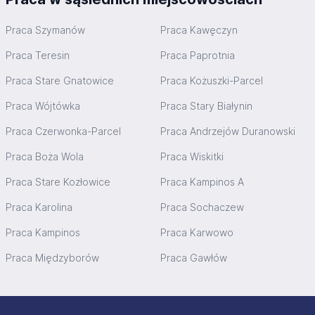
Praca Szymanów
Praca Kawęczyn
Praca Teresin
Praca Paprotnia
Praca Stare Gnatowice
Praca Kożuszki-Parcel
Praca Wójtówka
Praca Stary Białynin
Praca Czerwonka-Parcel
Praca Andrzejów Duranowski
Praca Boża Wola
Praca Wiskitki
Praca Stare Kozłowice
Praca Kampinos A
Praca Karolina
Praca Sochaczew
Praca Kampinos
Praca Karwowo
Praca Międzyborów
Praca Gawłów
Stopka