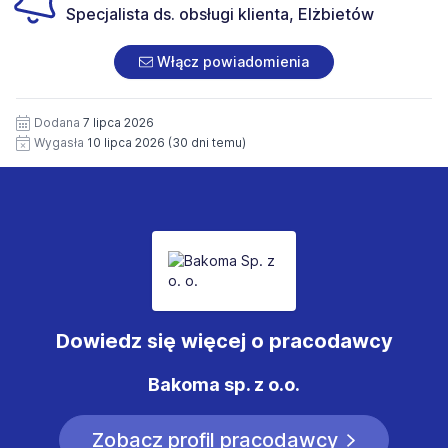
znajduje się w Polityce Prywatności Administratora.
Specjalista ds. obsługi klienta, Elżbietów
Dodatkowo wyrażam zgodę na przetwarzanie moich
danych osobowych zawartych w załączonych
dokumentach aplikacyjnych (w tym wizerunku), na
Włącz powiadomienia
potrzeby przyszłych rekrutacji przez okres 12 miesięcy.
Zgoda jest dobrowolna i może być w każdym czasie
wycofana.
Dodana
7 lipca 2026
Wygasła
10 lipca 2026
(30 dni temu)
Dowiedz się więcej o pracodawcy
Bakoma sp. z o.o.
Zobacz profil pracodawcy