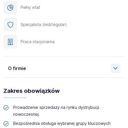
Pełny etat
Specjalista (mid/regular)
Praca stacjonarna
O firmie
Bakoma Sp. z o. o. powstała w 1989 roku i jest
największym polskim producentem galanterii
Zakres obowiązków
mlecznej
. Siedziba firmy znajduje się w Warszawie, a
produkcja jogurtów, serków i deserów mlecznych odbywa
się w nowoczesnym zakładzie w Elżbietowie koło
Prowadzenie sprzedaży na rynku dystrybucji
Sochaczewa.
nowoczesnej.
Bezpośrednia obsługa wybranej grupy kluczowych