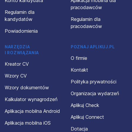
Konto kandydata
Aplikacja mobilna dla
pracodawców
Regulamin dla
kandydatów
Regulamin dla
pracodawców
Powiadomienia
NARZĘDZIA
POZNAJ APLIKUJ.PL
I ROZWIĄZANIA
O firmie
Kreator CV
Kontakt
Wzory CV
Polityka prywatności
Wzory dokumentów
Organizacja wydarzeń
Kalkulator wynagrodzeń
Aplikuj Check
Aplikacja mobilna Android
Aplikuj Connect
Aplikacja mobilna iOS
Dotacja