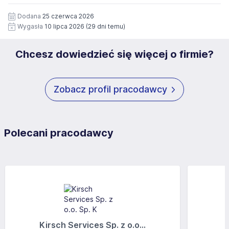
12 miesięcy. Zgoda jest dobrowolna i może być w każdym
Pełną treść Klauzuli znajdzie Pan/Pani pod adresem:
czasie wycofana.
Dodana
25 czerwca 2026
https://www.workprofit.pl/klauzula-informacyjna.html
Wygasła
10 lipca 2026
(29 dni temu)
Chcesz dowiedzieć się więcej o firmie?
Zobacz profil pracodawcy
Polecani pracodawcy
Kirsch Services Sp. z o.o...