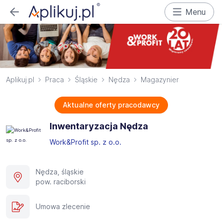
Menu
Aplikuj.pl
Praca
Śląskie
Nędza
Magazynier
Aktualne oferty pracodawcy
Inwentaryzacja Nędza
Work&Profit sp. z o.o.
Nędza, śląskie
pow. raciborski
Umowa zlecenie