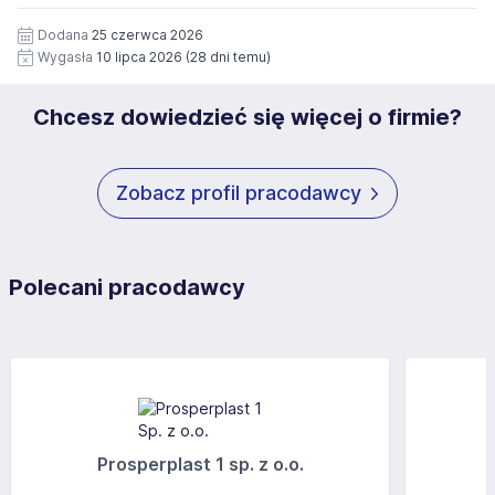
12 miesięcy. Zgoda jest dobrowolna i może być w każdym
Pełną treść Klauzuli znajdzie Pan/Pani pod adresem:
czasie wycofana.
Dodana
25 czerwca 2026
https://www.workprofit.pl/klauzula-informacyjna.html
Wygasła
10 lipca 2026
(28 dni temu)
Chcesz dowiedzieć się więcej o firmie?
Zobacz profil pracodawcy
Polecani pracodawcy
Prosperplast 1 sp. z o.o.