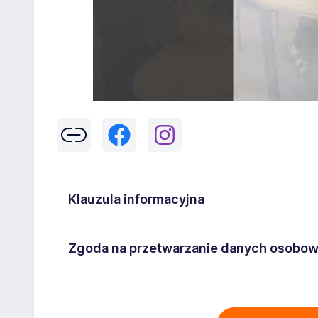
Klauzula informacyjna
Klikając w przycisk „Wyślij” zgadzasz się na przetwar
Zgoda na przetwarzanie danych osobo
43-300 Bielsko-Biała danych osobowych zawartych w
na stanowisko wskazane w ogłoszeniu. W każdym cz
Wyrażam zgodę na przetwarzanie moich danych oso
adresem
poczta@workprofit.pl
43-300 Bielsko-Biała ul. 11 Listopada 60-62 , NIP