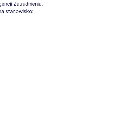
ncji Zatrudnienia.
na stanowisko:
: