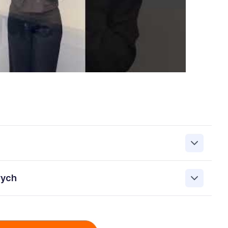
zanie przez Work&Profit Sp. z o.o., ul. 11 Listopada 60-62,
wych
 zgłoszeniu rekrutacyjnym w celu prowadzenia rekrutacji
asie możesz cofnąć zgodę, kontaktując się z nami pod
bowych przez Work & Profit Agencja Pracy Tymczasowej
: 5471988634 zawartych w załączonych dokumentach