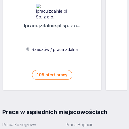
wynagrodzenie zawsze na czas
Osoby zainteresowane prosimy o kontakt telefoniczny, od
poniedziałku do piątku, pod numerem 535-505-149 (od
9:00 do 14:00)
Ipracujzdalnie.pl sp. z o...
Aplikuj
Rzeszów / praca zdalna
105
ofert pracy
Praca w sąsiednich miejscowościach
Praca Koziegłowy
Praca Bogucin