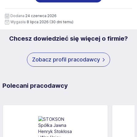
wizerunku), na potrzeby przyszłych rekrutacji przez okres
siedziby administratora.
12 miesięcy. Zgoda jest dobrowolna i może być w każdym
Pełną treść Klauzuli znajdzie Pan/Pani pod adresem:
czasie wycofana.
Dodana
24 czerwca 2026
https://www.workprofit.pl/klauzula-informacyjna.html
Wygasła
8 lipca 2026
(30 dni temu)
Chcesz dowiedzieć się więcej o firmie?
Zobacz profil pracodawcy
Polecani pracodawcy