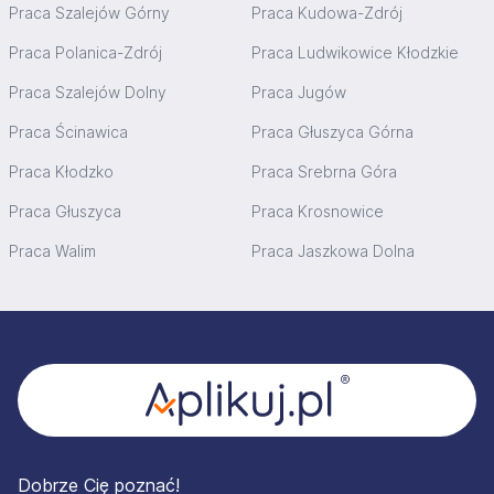
Praca Szalejów Górny
Praca Kudowa-Zdrój
Praca Polanica-Zdrój
Praca Ludwikowice Kłodzkie
Praca Szalejów Dolny
Praca Jugów
Praca Ścinawica
Praca Głuszyca Górna
Praca Kłodzko
Praca Srebrna Góra
Praca Głuszyca
Praca Krosnowice
Praca Walim
Praca Jaszkowa Dolna
Stopka
Dobrze Cię poznać!