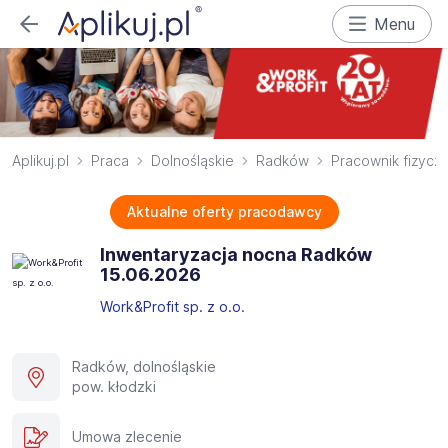
Menu
Aplikuj.pl
Praca
Dolnośląskie
Radków
Pracownik fizycz
Aktualne oferty pracodawcy
Inwentaryzacja nocna Radków
15.06.2026​
Work&Profit sp. z o.o.
Radków, dolnośląskie
pow. kłodzki
Umowa zlecenie