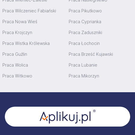
Praca Wilczeniec Fabiański
Praca Pikutkowo
Praca Nowa Wieś
Praca Cyprianka
Praca Krojczyn
Praca Zaduszniki
Praca Wistka Królewska
Praca Łochocin
Praca Guźlin
Praca Brześć Kujawski
Praca Wolica
Praca Lubanie
Praca Witkowo
Praca Mikorzyn
Stopka