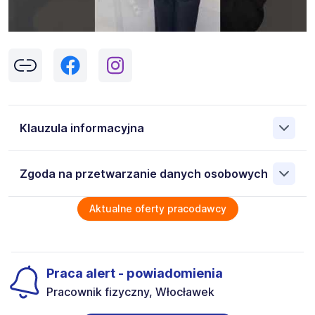
Klauzula informacyjna
Klikając w przycisk „Wyślij” zgadzasz się na przetwarzanie
Zgoda na przetwarzanie danych osobowych
przez Work&Profit Sp. z o.o., ul. 11 Listopada 60-62, 43-
300 Bielsko-Biała danych osobowych zawartych w
zgłoszeniu rekrutacyjnym w celu prowadzenia rekrutacji
Wyrażam zgodę na przetwarzanie moich danych
Aktualne oferty pracodawcy
na stanowisko wskazane w ogłoszeniu. W każdym czasie
osobowych przez Work & Profit Agencja Pracy
możesz cofnąć zgodę, kontaktując się z nami pod
Tymczasowej 43-300 Bielsko-Biała ul. 11 Listopada 60-62 ,
adresem
poczta@workprofit.pl
NIP: 5471988634 zawartych w załączonych dokumentach
aplikacyjnych (w tym wizerunku), na potrzeby bieżącej
Administratorem danych jest Work&Profit Sp. zo.o. z
Praca alert - powiadomienia
rekrutacji. Zgoda jest dobrowolna i może być w każdym
siedzibą w Bielsku-Białej. Z administratorem danych można
Pracownik fizyczny, Włocławek
czasie wycofana. Dodatkowo wyrażam zgodę na
się skontaktować poprzez adres email, formularz
przetwarzanie moich danych osobowych zawartych w
kontaktowy pod adresem www.workprofit.pl, telefonicznie