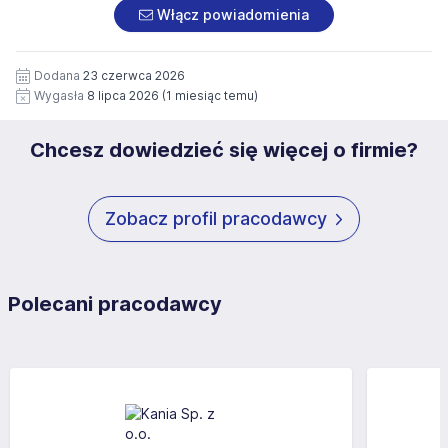
załączonych dokumentach aplikacyjnych (w tym
pod numerem 33 816 64 09 lub pisemnie na adres
Włącz powiadomienia
wizerunku), na potrzeby przyszłych rekrutacji przez okres
siedziby administratora.
12 miesięcy. Zgoda jest dobrowolna i może być w każdym
Pełną treść Klauzuli znajdzie Pan/Pani pod adresem:
czasie wycofana.
Dodana
23 czerwca 2026
https://www.workprofit.pl/klauzula-informacyjna.html
Wygasła
8 lipca 2026
(1 miesiąc temu)
Chcesz dowiedzieć się więcej o firmie?
Zobacz profil pracodawcy
Polecani pracodawcy