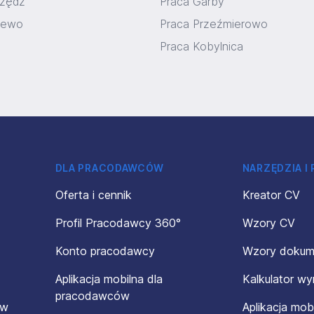
rzędz
Praca Garby
sewo
Praca Przeźmierowo
Praca Kobylnica
DLA PRACODAWCÓW
NARZĘDZIA I
Oferta i cennik
Kreator CV
Profil Pracodawcy 360°
Wzory CV
Konto pracodawcy
Wzory doku
Aplikacja mobilna dla
Kalkulator w
pracodawców
ów
Aplikacja mob