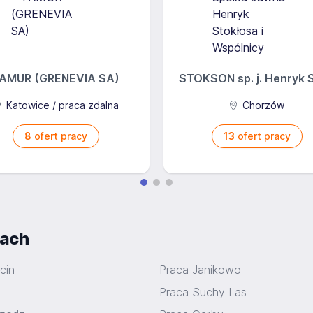
AMUR (GRENEVIA SA)
STOKSON sp. j. Henryk St
Katowice / praca zdalna
Chorzów
8
ofert pracy
13
ofert pracy
iach
cin
Praca Janikowo
Praca Suchy Las