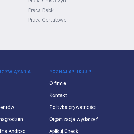
Praca Gruszczyn
Praca Babki
Praca Gortatowo
 ROZWIĄZANIA
POZNAJ APLIKUJ.PL
O firmie
Kontakt
mentów
Polityka prywatności
ynagrodzeń
Organizacja wydarzeń
ilna Android
Aplikuj Check