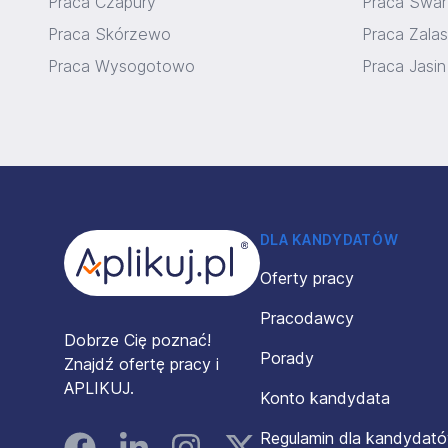
Praca Czapury
Praca Swa
Praca Skórzewo
Praca Zala
Praca Wysogotowo
Praca Jasin
Stopka
DLA KANDYDATÓW
Oferty pracy
Pracodawcy
Dobrze Cię poznać!
Porady
Znajdź ofertę pracy i
APLIKUJ.
Konto kandydata
Regulamin dla kandydat
Facebook
Linked In
Instagram
Instagram