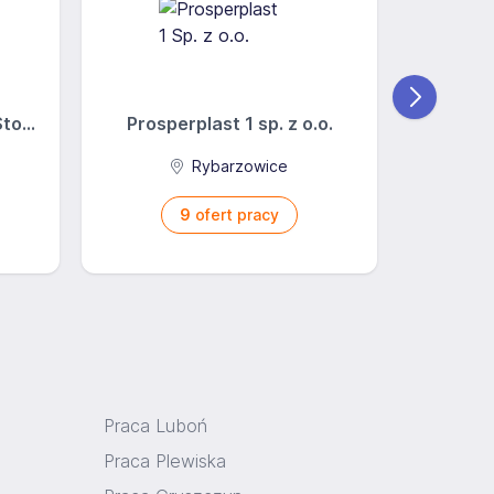
o...
Prosperplast 1 sp. z o.o.
BFM
Rybarzowice
9
ofert pracy
Praca Luboń
Praca Plewiska