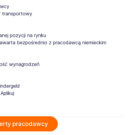
owcy
/ transportowy
anej pozycji na rynku
zawarta bezpośrednio z pracodawcą niemieckim
owość wynagrodzeń
indergeld
Aplikuj
ferty pracodawcy