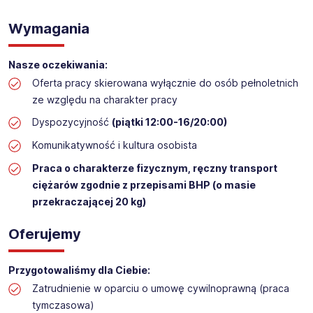
WYKŁADANIE TOWARU w sklepie kosmetycznym
Lokalizacja:
SZCZYRK
Wymagania
Nasze oczekiwania:
Oferta pracy skierowana wyłącznie do osób pełnoletnich
ze względu na charakter pracy
Dyspozycyjność
(piątki 12:00-16/20:00)
Komunikatywność i kultura osobista
Praca o charakterze fizycznym, ręczny transport
ciężarów zgodnie z przepisami BHP (o masie
przekraczającej 20 kg)
Oferujemy
Przygotowaliśmy dla Ciebie:
Zatrudnienie w oparciu o umowę cywilnoprawną (praca
tymczasowa)