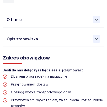
O firmie
Opis stanowiska
Założona w 2001 Agencja Pracy Tymczasowej, Agencja
Pośrednictwa Pracy i Doradztwa Personalnego Work &
Zakres obowiązków
Profit jest obecnie jedną z największych niezależnych
polskich agencji zatrudnienia. W ciągu wielu lat naszej
działalności daliśmy pracę przeszło 50 000 pracowników
Jeśli do nas dołączysz będziesz się zajmować:
w całym kraju. Skutecznie znajdujemy pracowników dla
Dbaniem o porządek na magazynie
największych firm, jak również małych rodzinnych
przedsiębiorstw w Polsce. Agencja jest wpisana pod nr
Przyjmowaniem dostaw
396 w Krajowym Rejestrze Agencji Zatrudnienia.
Obsługą wózka transportowego dolly
Obecnie dla naszego Klienta, poszukujemy osób na
Przywożeniem, wywożeniem, załadunkiem i rozładunkiem
stanowisko:
towarów