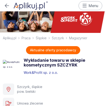
Menu
Aplikuj.pl
Praca
Śląskie
Szczyrk
Magazynier
Aktualne oferty pracodawcy
Wykładanie towaru w sklepie
kosmetycznym SZCZYRK
Work&Profit sp. z o.o.
Szczyrk, śląskie
pow. bielski
Umowa zlecenie