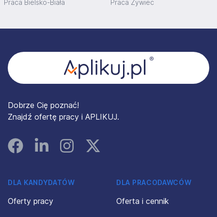
Praca Bielsko-Biała
Praca Żywiec
Stopka
Dobrze Cię poznać!
Znajdź ofertę pracy i APLIKUJ.
Facebook
Linked In
Instagram
Instagram
DLA KANDYDATÓW
DLA PRACODAWCÓW
Oferty pracy
Oferta i cennik