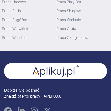
Praca Hanowo
Praca Biały Bór
Praca Ruda
Praca Skurgwy
Praca Rogóźno
Praca Warlubie
Praca Wiewiórki
Praca Gruta
Praca Warlubie
Praca Okrągła Łąka
Stopka
Dobrze Cię poznać!
Znajdź ofertę pracy i APLIKUJ.
Facebook
Linked In
Instagram
Instagram