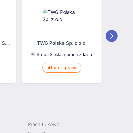
S....
TWG Polska Sp. z o.o.
AB J
Środa Śląska / praca zdalna
41
ofert pracy
Praca Łukowe