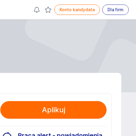
Konto kandydata
Dla firm
Aplikuj
Praca alert - powiadomienia