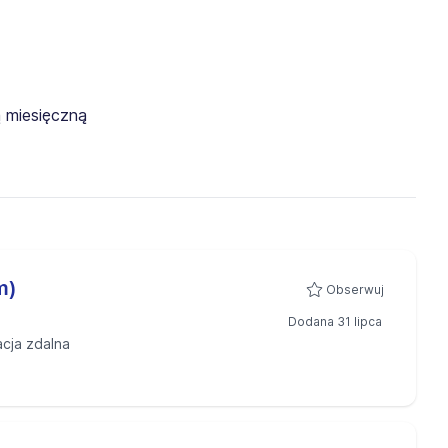
 miesięczną
m)
Obserwuj
Dodana 31 lipca
acja zdalna