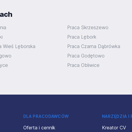
iach
nia
Praca Skrzeszewo
ki
Praca Lębork
 Wieś Lęborska
Praca Czarna Dąbrówka
ęgowo
Praca Godętowo
zyce
Praca Obliwice
DLA PRACODAWCÓW
NARZĘDZIA I
Oferta i cennik
Kreator CV