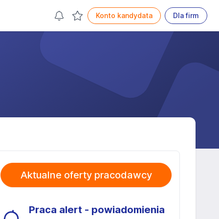
Konto kandydata
Dla firm
Aktualne oferty pracodawcy
Praca alert - powiadomienia