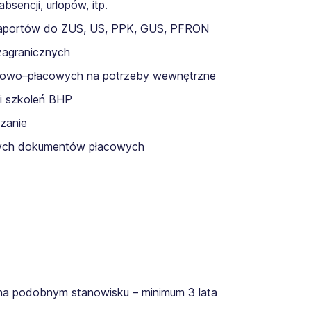
bsencji, urlopów, itp.
z raportów do ZUS, US, PPK, GUS, PFRON
 zagranicznych
drowo–płacowych na potrzeby wewnętrzne
 i szkoleń BHP
czanie
nnych dokumentów płacowych
 na podobnym stanowisku – minimum 3 lata