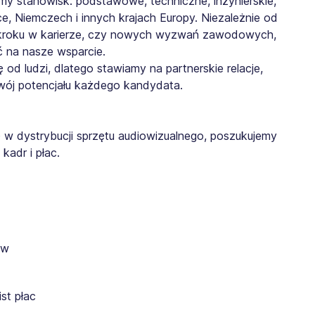
y stanowisk: podstawowe, techniczne, inżynierskie,
ce, Niemczech i innych krajach Europy. Niezależnie od
o kroku w karierze, czy nowych wyzwań zawodowych,
ć na nasze wsparcie.
 od ludzi, dlatego stawiamy na partnerskie relacje,
zwój potencjału każdego kandydata.
ię w dystrybucji sprzętu audiowizualnego, poszukujemy
kadr i płac.
ów
st płac