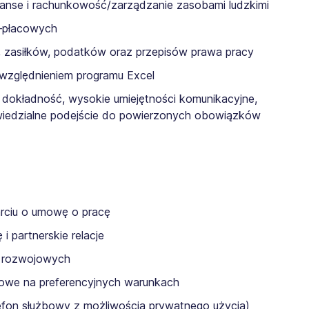
anse i rachunkowość/zarządzanie zasobami ludzkimi
–płacowych
c, zasiłków, podatków oraz przepisów prawa pracy
uwzględnieniem programu Excel
, dokładność, wysokie umiejętności komunikacyjne,
owiedzialne podejście do powierzonych obowiązków
arciu o umowę o pracę
 partnerskie relacje
i rozwojowych
mowe na preferencyjnych warunkach
elefon służbowy z możliwością prywatnego użycia)