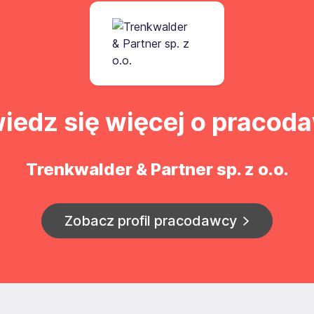
iedz się więcej o pracod
Trenkwalder & Partner sp. z o.o.
Zobacz profil pracodawcy