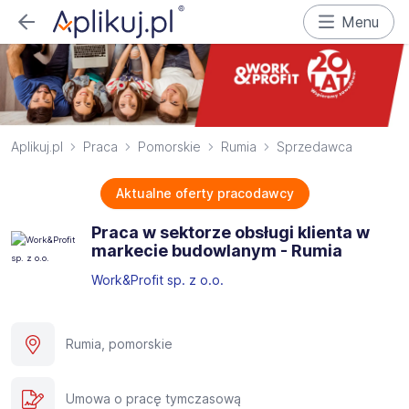
Menu
Aplikuj.pl
Praca
Pomorskie
Rumia
Sprzedawca
Aktualne oferty pracodawcy
Praca w sektorze obsługi klienta w
markecie budowlanym - Rumia
Work&Profit sp. z o.o.
Rumia, pomorskie
Umowa o pracę tymczasową