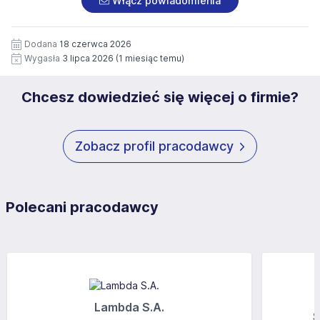
Włącz powiadomienia
wizerunku), na potrzeby przyszłych rekrutacji przez okres
siedziby administratora.
12 miesięcy. Zgoda jest dobrowolna i może być w każdym
Pełną treść Klauzuli znajdzie Pan/Pani pod adresem:
czasie wycofana.
Dodana
18 czerwca 2026
https://www.workprofit.pl/klauzula-informacyjna.html
Wygasła
3 lipca 2026
(1 miesiąc temu)
Chcesz dowiedzieć się więcej o firmie?
Zobacz profil pracodawcy
Polecani pracodawcy
Lambda S.A.
S