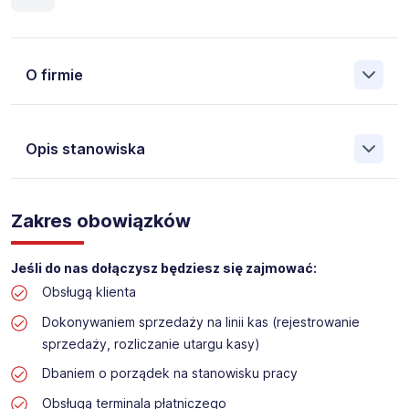
O firmie
Opis stanowiska
Założona w 2001 Agencja Pracy Tymczasowej, Agencja
Pośrednictwa Pracy i Doradztwa Personalnego Work &
Zakres obowiązków
Profit jest obecnie jedną z największych niezależnych
polskich agencji zatrudnienia. W ciągu wielu lat naszej
działalności daliśmy pracę przeszło 50 000 pracowników
Jeśli do nas dołączysz będziesz się zajmować:
w całym kraju. Skutecznie znajdujemy pracowników dla
Obsługą klienta
największych firm, jak również małych rodzinnych
przedsiębiorstw w Polsce. Agencja jest wpisana pod nr
Dokonywaniem sprzedaży na linii kas (rejestrowanie
396 w Krajowym Rejestrze Agencji Zatrudnienia.
sprzedaży, rozliczanie utargu kasy)
Dbaniem o porządek na stanowisku pracy
Obecnie dla naszego Klienta, poszukujemy osób do pracy
na stanowisko:
Obsługą terminala płatniczego