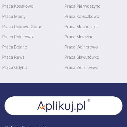
Praca Kosakowo
Praca Pierwoszyno
Praca Mosty
Praca Koleczkowo
Praca Rekowo Górne
Praca Mechelinki
Praca Połchowo
Praca Mrzezino
Praca Bojano
Praca Wejherowo
Praca Rewa
Praca Sławutówko
Praca Gdynia
Praca Żelistrzewo
Stopka