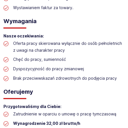
Praca w sektorze obsługi klienta w markecie
Wystawianiem faktur za towary.
budowlanym
Lokalizacja: Rumia
Wymagania
Nasze oczekiwania:
Oferta pracy skierowana wyłącznie do osób pełnoletnich
z uwagi na charakter pracy
Chęć do pracy, sumienność
Dyspozycyjność do pracy zmianowej
Brak przeciwwskazań zdrowotnych do podjęcia pracy
Oferujemy
Przygotowaliśmy dla Ciebie:
Zatrudnienie w oparciu o umowę o pracę tymczasową
Wynagrodzenie 32,00 zł brutto/h