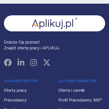
Stopka
Dobrze Cię poznać!
Znajdź ofertę pracy i APLIKUJ.
Facebook
Linked In
Instagram
Instagram
DLA KANDYDATÓW
DLA PRACODAWCÓW
Oferty pracy
Oferta i cennik
Pracodawcy
Profil Pracodawcy 360°