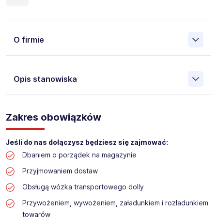
O firmie
Opis stanowiska
Założona w 2001 Agencja Pracy Tymczasowej, Agencja
Pośrednictwa Pracy i Doradztwa Personalnego Work &
Zakres obowiązków
Profit jest obecnie jedną z największych niezależnych
polskich agencji zatrudnienia. W ciągu wielu lat naszej
działalności daliśmy pracę przeszło 50 000 pracowników
Jeśli do nas dołączysz będziesz się zajmować:
w całym kraju. Skutecznie znajdujemy pracowników dla
Dbaniem o porządek na magazynie
największych firm, jak również małych rodzinnych
przedsiębiorstw w Polsce. Agencja jest wpisana pod nr
Przyjmowaniem dostaw
396 w Krajowym Rejestrze Agencji Zatrudnienia.
Obsługą wózka transportowego dolly
Obecnie dla naszego Klienta, poszukujemy osób na
Przywożeniem, wywożeniem, załadunkiem i rozładunkiem
stanowisko:
towarów