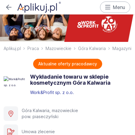
Menu
Aplikuj.pl
Praca
Mazowieckie
Góra Kalwaria
Magazynie
Aktualne oferty pracodawcy
Wykładanie towaru w sklepie
kosmetycznym Góra Kalwaria
Work&Profit sp. z o.o.
Góra Kalwaria, mazowieckie
pow. piaseczyński
Umowa zlecenie