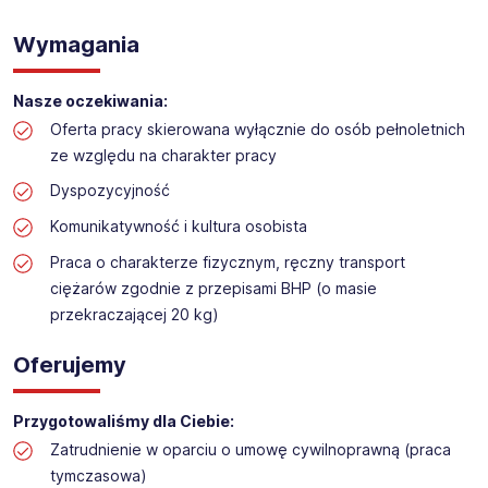
WYKŁADANIE TOWARU w sklepie kosmetycznym
Lokalizacja: Góra Kalwaria
Wymagania
Nasze oczekiwania:
Oferta pracy skierowana wyłącznie do osób pełnoletnich
ze względu na charakter pracy
Dyspozycyjność
Komunikatywność i kultura osobista
Praca o charakterze fizycznym, ręczny transport
ciężarów zgodnie z przepisami BHP (o masie
przekraczającej 20 kg)
Oferujemy
Przygotowaliśmy dla Ciebie:
Zatrudnienie w oparciu o umowę cywilnoprawną (praca
tymczasowa)