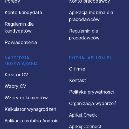
Porady
Konto pracodawcy
Konto kandydata
Aplikacja mobilna dla
pracodawców
Regulamin dla
kandydatów
Regulamin dla
pracodawców
Powiadomienia
NARZĘDZIA
POZNAJ APLIKUJ.PL
I ROZWIĄZANIA
O firmie
Kreator CV
Kontakt
Wzory CV
Polityka prywatności
Wzory dokumentów
Organizacja wydarzeń
Kalkulator wynagrodzeń
Aplikuj Check
Aplikacja mobilna Android
Aplikuj Connect