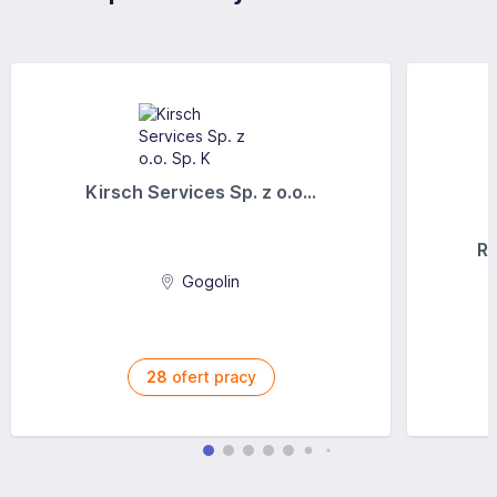
Kirsch Services Sp. z o.o...
Ra
Gogolin
28
ofert pracy