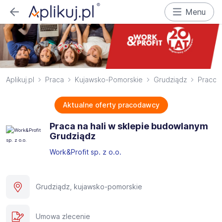
Menu
Aplikuj.pl
Praca
Kujawsko-Pomorskie
Grudziądz
Pracown
Aktualne oferty pracodawcy
Praca na hali w sklepie budowlanym
Grudziądz
Work&Profit sp. z o.o.
Grudziądz, kujawsko-pomorskie
Umowa zlecenie