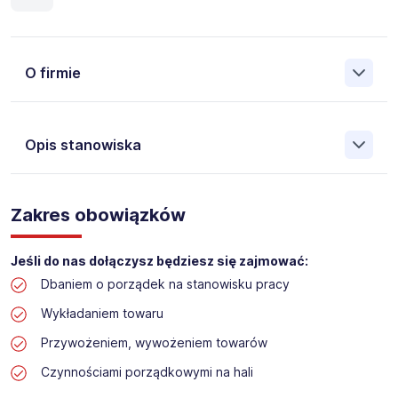
O firmie
Opis stanowiska
Założona w 2001 Agencja Pracy Tymczasowej, Agencja
Pośrednictwa Pracy i Doradztwa Personalnego Work &
Zakres obowiązków
Profit jest obecnie jedną z największych niezależnych
polskich agencji zatrudnienia. W ciągu wielu lat naszej
działalności daliśmy pracę przeszło 50 000 pracowników
Jeśli do nas dołączysz będziesz się zajmować:
w całym kraju. Skutecznie znajdujemy pracowników dla
Dbaniem o porządek na stanowisku pracy
największych firm, jak również małych rodzinnych
przedsiębiorstw w Polsce. Agencja jest wpisana pod nr
Wykładaniem towaru
396 w Krajowym Rejestrze Agencji Zatrudnienia.
Przywożeniem, wywożeniem towarów
Obecnie dla naszego Klienta, poszukujemy osób na
Czynnościami porządkowymi na hali
stanowisko: