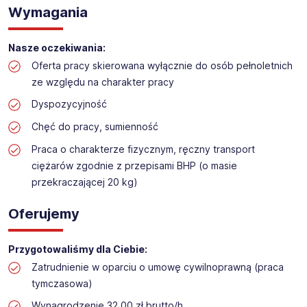
Praca na hali w sklepie budowlanym
Wymagania
Lokalizacja: Grudziądz
Nasze oczekiwania:
Oferta pracy skierowana wyłącznie do osób pełnoletnich
ze względu na charakter pracy
Dyspozycyjność
Chęć do pracy, sumienność
Praca o charakterze fizycznym, ręczny transport
ciężarów zgodnie z przepisami BHP (o masie
przekraczającej 20 kg)
Oferujemy
Przygotowaliśmy dla Ciebie:
Zatrudnienie w oparciu o umowę cywilnoprawną (praca
tymczasowa)
Wynagrodzenie 32,00 zł brutto/h