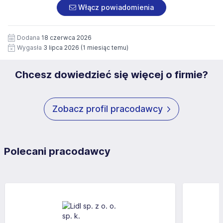
załączonych dokumentach aplikacyjnych (w tym
pod numerem 33 816 64 09 lub pisemnie na adres
Włącz powiadomienia
wizerunku), na potrzeby przyszłych rekrutacji przez okres
siedziby administratora.
12 miesięcy. Zgoda jest dobrowolna i może być w każdym
Pełną treść Klauzuli znajdzie Pan/Pani pod adresem:
czasie wycofana.
Dodana
18 czerwca 2026
https://www.workprofit.pl/klauzula-informacyjna.html
Wygasła
3 lipca 2026
(1 miesiąc temu)
Chcesz dowiedzieć się więcej o firmie?
Zobacz profil pracodawcy
Polecani pracodawcy