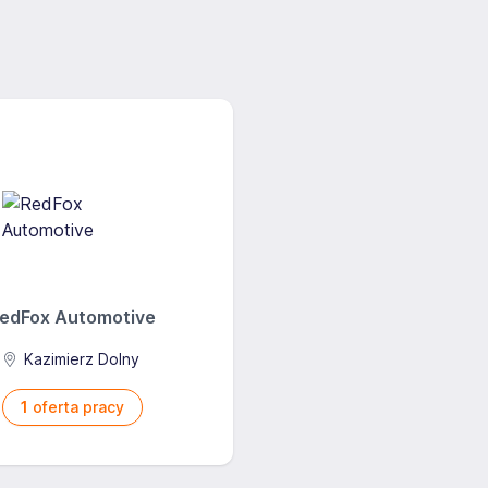
 doradztwa personalnego na świecie. Firma zapewnia
ów wszystkich szczebli, stałego i czasowego zatrudnienia
rudnienia: 2010
edFox Automotive
Kazimierz Dolny
1
oferta pracy