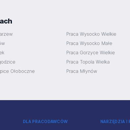
iach
harzew
Praca Wysocko Wielkie
ów
Praca Wysocko Małe
ek
Praca Gorzyce Wielkie
godzice
Praca Topola Wielka
upice Ołoboczne
Praca Młynów
DLA PRACODAWCÓW
NARZĘDZIA I