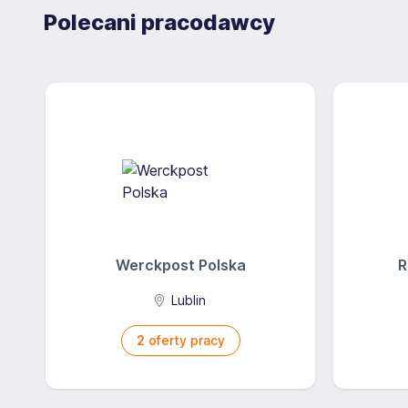
Gi Group jest jedną z największych agencji pracy i
Polecani pracodawcy
kompleksowe usługi w zakresie rekrutacji pracownik
oraz outsourcingu. Nr wpisu do Rejestru Agencji Zat
Werckpost Polska
R
Lublin
2
oferty pracy