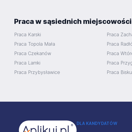
Praca w sąsiednich miejscowośc
Praca Karski
Praca Zac
Praca Topola Mała
Praca Radł
Praca Czekanów
Praca Wtór
Praca Lamki
Praca Przy
Praca Przybysławice
Praca Bisk
Stopka
DLA KANDYDATÓW