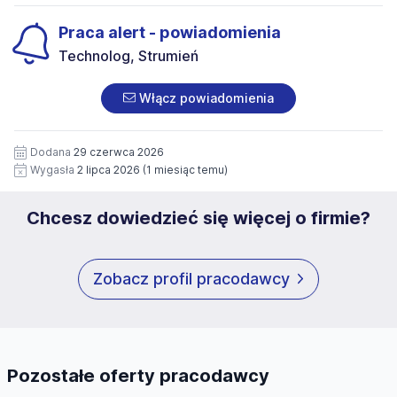
następczych. Z treścią procedury można zapoznać się w
znajduje się w Polityce Prywatności Administratora.
przetwarzanie moich danych osobowych zawartych w
siedzibie naszej organizacji.
Praca alert - powiadomienia
załączonych dokumentach aplikacyjnych (w tym
wizerunku), na potrzeby przyszłych rekrutacji. Zgoda jest
Technolog, Strumień
dobrowolna i może być w każdym czasie wycofana.
Włącz powiadomienia
Dodana
29 czerwca 2026
Wygasła
2 lipca 2026
(1 miesiąc temu)
Chcesz dowiedzieć się więcej o firmie?
Zobacz profil pracodawcy
Pozostałe oferty pracodawcy