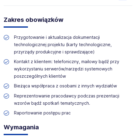
Główny obszar naszej działalności to produkcja
metalowych pojemników do transportu i magazynowania,
Zakres obowiązków
przede wszystkim części samochodowych. Od 2008 roku
świadczymy również usługi cynkowania ogniowego w
obecnie największej na Podbeskidziu ocynkowni
Przygotowanie i aktualizacja dokumentacji
ogniowej. Oferujemy również cynkowanie galwaniczne,
technologicznej projektu (karty technologiczne,
wtryskiwanie tworzyw sztucznych, projektowanie i
przyrządy produkcyjne i sprawdzające)
wykonawstwo form wtryskowych oraz wytwórstwo
elementów z poliuretanu metodą odlewania.
Kontakt z klientem: telefoniczny, mailowy bądź przy
Obecnie do naszego zespołu poszukujemy pracownika na
wykorzystaniu serwerów/narzędzi systemowych
stanowisko Technologa (M/K)
poszczególnych klientów
Bieżąca współpraca z osobami z innych wydziałów
Reprezentowanie pracodawcy podczas prezentacji
wzorów bądź spotkań tematycznych.
Raportowanie postępu prac
Wymagania