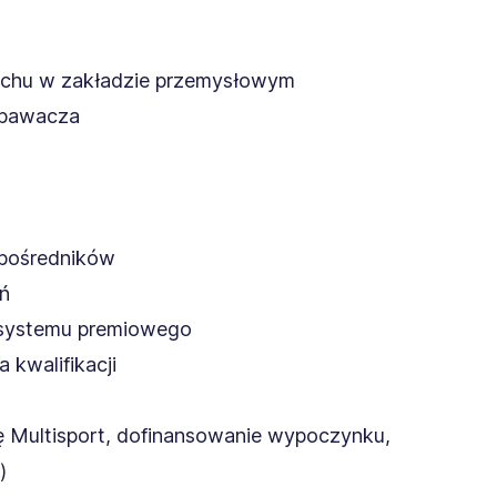
ruchu w zakładzie przemysłowym
 spawacza
z pośredników
eń
 systemu premiowego
 kwalifikacji
tę Multisport, dofinansowanie wypoczynku,
)