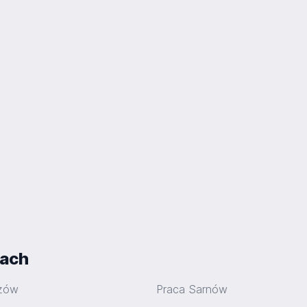
iach
czów
Praca Sarnów