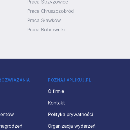
Praca Strzyżowice
Praca Chruszczobród
Praca Sławków
Praca Bobrowniki
 ROZWIĄZANIA
POZNAJ APLIKUJ.PL
O firmie
Kontakt
mentów
Polityka prywatności
ynagrodzeń
Organizacja wydarzeń