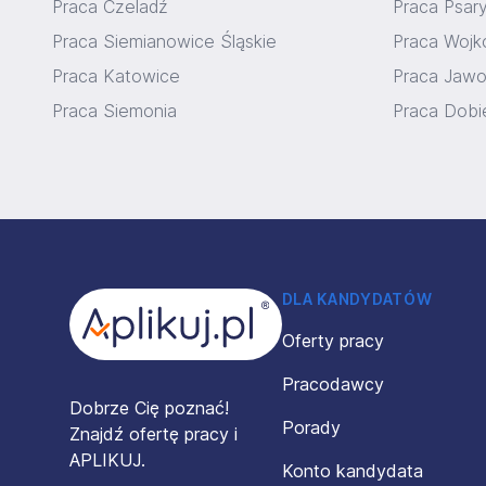
Praca Czeladź
Praca Psar
Praca Siemianowice Śląskie
Praca Wojk
Praca Katowice
Praca Jawo
Praca Siemonia
Praca Dobi
Stopka
DLA KANDYDATÓW
Oferty pracy
Pracodawcy
Dobrze Cię poznać!
Porady
Znajdź ofertę pracy i
APLIKUJ.
Konto kandydata