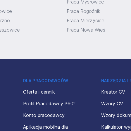
y
Praca Mysłowice
owice
Praca Rogoźnik
rzno
Praca Mierzęcice
eszowice
Praca Nowa Wieś
DLA PRACODAWCÓW
NARZĘDZIA I
Oferta i cennik
Kreator CV
Profil Pracodawcy 360°
Wzory CV
Konto pracodawcy
Wzory doku
Aplikacja mobilna dla
Kalkulator w