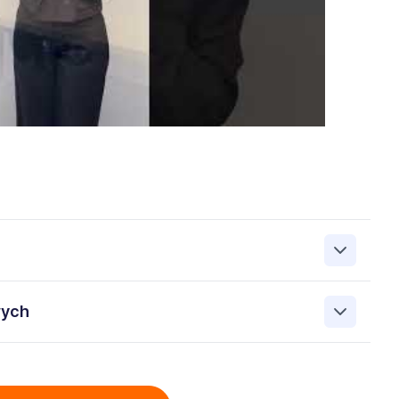
zanie przez Work&Profit Sp. z o.o., ul. 11 Listopada 60-62,
wych
 zgłoszeniu rekrutacyjnym w celu prowadzenia rekrutacji
asie możesz cofnąć zgodę, kontaktując się z nami pod
bowych przez Work & Profit Agencja Pracy Tymczasowej
: 5471988634 zawartych w załączonych dokumentach