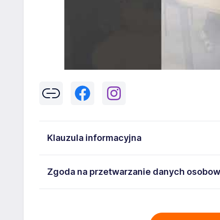
Klauzula informacyjna
Klikając w przycisk „Wyślij” zgadzasz się na przetwar
Zgoda na przetwarzanie danych osobo
43-300 Bielsko-Biała danych osobowych zawartych w
na stanowisko wskazane w ogłoszeniu. W każdym cz
Wyrażam zgodę na przetwarzanie moich danych oso
adresem
poczta@workprofit.pl
43-300 Bielsko-Biała ul. 11 Listopada 60-62 , NIP