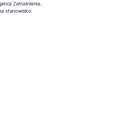
ncji Zatrudnienia.
na stanowisko:
: