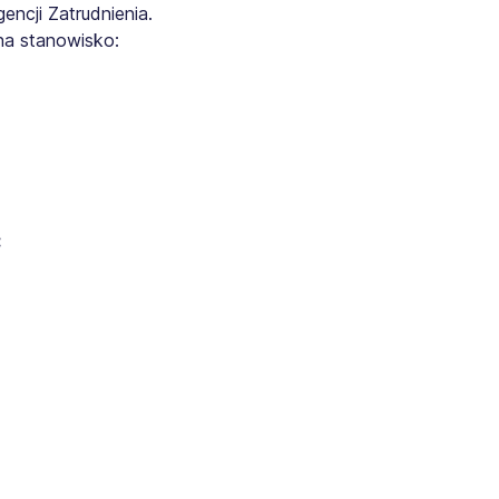
ncji Zatrudnienia.
na stanowisko:
: