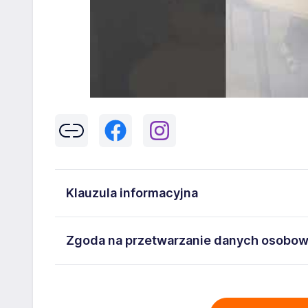
Klauzula informacyjna
Klikając w przycisk „Wyślij” zgadzasz się na przetwar
Zgoda na przetwarzanie danych osobo
43-300 Bielsko-Biała danych osobowych zawartych w
na stanowisko wskazane w ogłoszeniu. W każdym cz
Wyrażam zgodę na przetwarzanie moich danych oso
adresem
poczta@workprofit.pl
43-300 Bielsko-Biała ul. 11 Listopada 60-62 , NIP