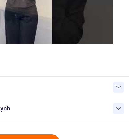
zanie przez Work&Profit Sp. z o.o., ul. 11 Listopada 60-62,
wych
 zgłoszeniu rekrutacyjnym w celu prowadzenia rekrutacji
asie możesz cofnąć zgodę, kontaktując się z nami pod
bowych przez Work & Profit Agencja Pracy Tymczasowej
: 5471988634 zawartych w załączonych dokumentach