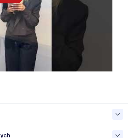
zanie przez Work&Profit Sp. z o.o., ul. 11 Listopada 60-62,
wych