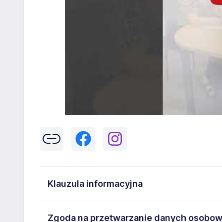
Klauzula informacyjna
Klikając w przycisk „Wyślij” zgadzasz się na przetwar
Zgoda na przetwarzanie danych osobo