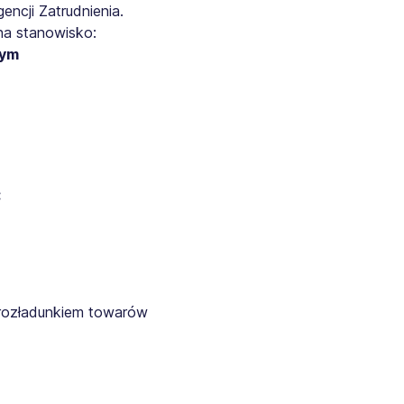
ncji Zatrudnienia.
na stanowisko:
nym
:
rozładunkiem towarów