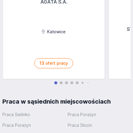
Zapraszamy do poznania naszej historii, naszych
AGATA S.A.
produktów i usług. W WOGA Sp. z o.o. jesteśmy gotowi
sprostać Twoim oczekiwaniom, dostarczając jakość, na
którą zasługujesz. Razem możemy tworzyć lepszą
przyszłość dla nas wszystkich.
ST
Katowice
13
ofert pracy
Praca w sąsiednich miejscowościach
Praca Sielinko
Praca Porażyn
Praca Porażyn
Praca Słocin