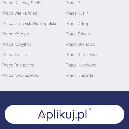
Praca Dakowy Suche
Praca Buk
Praca Wielka Wieś
Praca Kuślin
Praca Grodzisk Wielkopolski
Praca Zdrój
Praca Kotowo
Praca Śliwno
Praca Kobylniki
Praca Granowo
Praca Tomiczki
Praca Karczewo
Praca Ruchocice
Praca Kąkolewo
Praca Niepruszewo
Praca Duszniki
Stopka