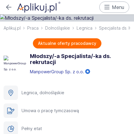
Menu
Aplikuj.pl
Praca
Dolnośląskie
Legnica
Specjalista ds. H
Aktualne oferty pracodawcy
Młodszy/-a Specjalista/-ka ds.
rekrutacji
ManpowerGroup Sp. z o.o.
Legnica, dolnośląskie
Umowa o pracę tymczasową
Pełny etat