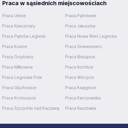
Praca w sąsiednich miejscowościach
Praca Ulesie
Praca Pątnówek
Praca Rzeszotary
Praca Jakuszów
Praca Pątnów Legnicki
Praca Nowa Wieś Legnicka
Praca Kunice
Praca Gniewomierz
Praca Grzybiany
Praca Biskupice
Praca Miłkowice
Praca Kochlice
Praca Legnickie Pole
Praca Wilczyce
Praca Głuchowice
Praca Księginice
Praca Krotoszyce
Praca Karczowiska
Praca Szczytniki nad Kaczawą
Praca Raszówka
Stopka