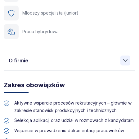
Młodszy specjalista (junior)
Praca hybrydowa
O firmie
Manpower (Agencja zatrudnienia nr 412) to globalna firma
o ponad 70-letnim doświadczeniu, działająca w 82
Zakres obowiązków
krajach. Na polskim rynku jesteśmy od 2001 roku i obecnie
posiadamy prawie 35 oddziałów w całym kraju. Naszym
celem jest otwieranie przed kandydatami nowych
Aktywne wsparcie procesów rekrutacyjnych – głównie w
możliwości, pomoc w znalezieniu pracy odpowiadającej
zakresie stanowisk produkcyjnych i technicznych
ich kwalifikacjom i doświadczeniu. Więcej informacji na
temat Manpower znajduje się na www.manpower.pl
Selekcja aplikacji oraz udział w rozmowach z kandydatami
Wsparcie w prowadzeniu dokumentacji pracowników
Skontaktuj się z nami - to nic nie kosztuje, możesz za to