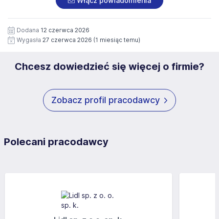
Włącz powiadomienia
wizerunku), na potrzeby przyszłych rekrutacji przez okres
siedziby administratora.
12 miesięcy. Zgoda jest dobrowolna i może być w każdym
Pełną treść Klauzuli znajdzie Pan/Pani pod adresem:
czasie wycofana.
Dodana
12 czerwca 2026
https://www.workprofit.pl/klauzula-informacyjna.html
Wygasła
27 czerwca 2026
(1 miesiąc temu)
Chcesz dowiedzieć się więcej o firmie?
Zobacz profil pracodawcy
Polecani pracodawcy