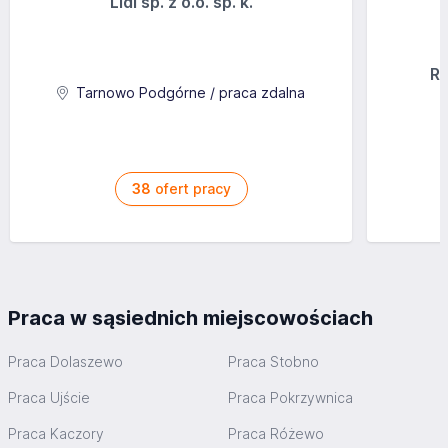
Lidl sp. z o.o. sp. k.
Ra
Tarnowo Podgórne / praca zdalna
38
ofert pracy
Praca w sąsiednich miejscowościach
Praca Dolaszewo
Praca Stobno
Praca Ujście
Praca Pokrzywnica
Praca Kaczory
Praca Różewo