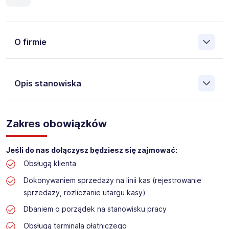
O firmie
Opis stanowiska
Założona w 2001 Agencja Pracy Tymczasowej, Agencja
Pośrednictwa Pracy i Doradztwa Personalnego Work &
Zakres obowiązków
Profit jest obecnie jedną z największych niezależnych
polskich agencji zatrudnienia. W ciągu wielu lat naszej
działalności daliśmy pracę przeszło 50 000 pracowników
Jeśli do nas dołączysz będziesz się zajmować:
w całym kraju. Skutecznie znajdujemy pracowników dla
Obsługą klienta
największych firm, jak również małych rodzinnych
przedsiębiorstw w Polsce. Agencja jest wpisana pod nr
Dokonywaniem sprzedaży na linii kas (rejestrowanie
396 w Krajowym Rejestrze Agencji Zatrudnienia.
sprzedaży, rozliczanie utargu kasy)
Obecnie dla naszego Klienta, poszukujemy osób do pracy
Dbaniem o porządek na stanowisku pracy
na stanowisko:
Obsługą terminala płatniczego