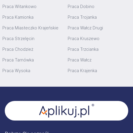
Praca Witankowo
Praca Dobino
Praca Kamionka
Praca Trojanka
Praca Miasteczko Krajeńskie
Praca Wałcz Drugi
Praca Strzelęcin
Praca Kruszewo
Praca Chodzież
Praca Trzcianka
Praca Tarnówka
Praca Wałcz
Praca Wysoka
Praca Krajenka
Stopka