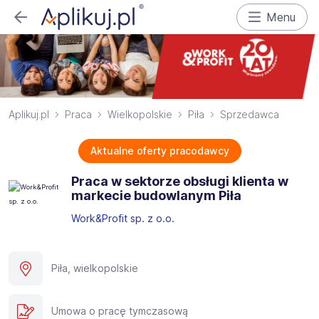
Menu
Aplikuj.pl
Praca
Wielkopolskie
Piła
Sprzedawca
Aktualne oferty pracodawcy
Praca w sektorze obsługi klienta w
markecie budowlanym Piła
Work&Profit sp. z o.o.
Piła, wielkopolskie
Umowa o pracę tymczasową