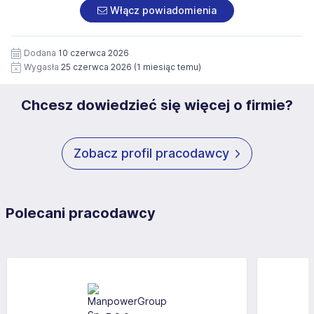
załączonych dokumentach aplikacyjnych (w tym
pod numerem 33 816 64 09 lub pisemnie na adres
Włącz powiadomienia
wizerunku), na potrzeby przyszłych rekrutacji przez okres
siedziby administratora.
12 miesięcy. Zgoda jest dobrowolna i może być w każdym
Pełną treść Klauzuli znajdzie Pan/Pani pod adresem:
czasie wycofana.
Dodana
10 czerwca 2026
https://www.workprofit.pl/klauzula-informacyjna.html
Wygasła
25 czerwca 2026
(1 miesiąc temu)
Chcesz dowiedzieć się więcej o firmie?
Zobacz profil pracodawcy
Polecani pracodawcy