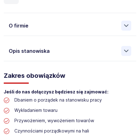
O firmie
Opis stanowiska
Założona w 2001 Agencja Pracy Tymczasowej, Agencja
Pośrednictwa Pracy i Doradztwa Personalnego Work &
Zakres obowiązków
Profit jest obecnie jedną z największych niezależnych
polskich agencji zatrudnienia. W ciągu wielu lat naszej
działalności daliśmy pracę przeszło 50 000 pracowników
Jeśli do nas dołączysz będziesz się zajmować:
w całym kraju. Skutecznie znajdujemy pracowników dla
Dbaniem o porządek na stanowisku pracy
największych firm, jak również małych rodzinnych
przedsiębiorstw w Polsce. Agencja jest wpisana pod nr
Wykładaniem towaru
396 w Krajowym Rejestrze Agencji Zatrudnienia.
Przywożeniem, wywożeniem towarów
Czynnościami porządkowymi na hali
Obecnie dla naszego Klienta, poszukujemy osób na
stanowisko: