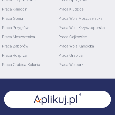
Praca Kamocin
Praca Kłudzice
Praca Gomulin
Praca Wola Moszczenicka
Praca Przygłów
Praca Wola Krzysztoporska
Praca Moszczenica
Praca Gajkowice
Praca Zaborów
Praca Wola Kamocka
Praca Rozprza
Praca Grabica
Praca Grabica-Kolonia
Praca Wolbórz
Stopka