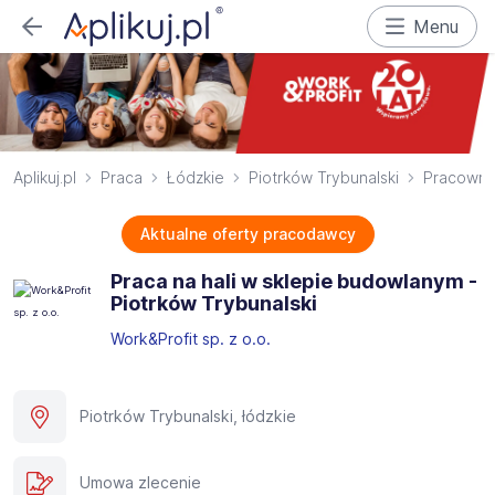
Menu
Aplikuj.pl
Praca
Łódzkie
Piotrków Trybunalski
Pracownik
Aktualne oferty pracodawcy
Praca na hali w sklepie budowlanym -
Piotrków Trybunalski
Work&Profit sp. z o.o.
Piotrków Trybunalski, łódzkie
Umowa zlecenie