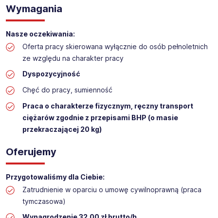
Wymagania
Praca na hali w sklepie budowlanym
Lokalizacja: Piotrków Trybunalski
Nasze oczekiwania:
Oferta pracy skierowana wyłącznie do osób pełnoletnich
ze względu na charakter pracy
Dyspozycyjność
Chęć do pracy, sumienność
Praca o charakterze fizycznym, ręczny transport
ciężarów zgodnie z przepisami BHP (o masie
przekraczającej 20 kg)
Oferujemy
Przygotowaliśmy dla Ciebie:
Zatrudnienie w oparciu o umowę cywilnoprawną (praca
tymczasowa)
Wynagrodzenie 32,00 zł brutto/h