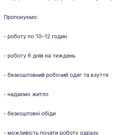
Пропонуємо:
- роботу по 10–12 годин
- роботу 6 днів на тиждень
- безкоштовний робочий одяг та взуття
- надаємо житло
- безкоштовні обіди
- можливість почати роботу одразу