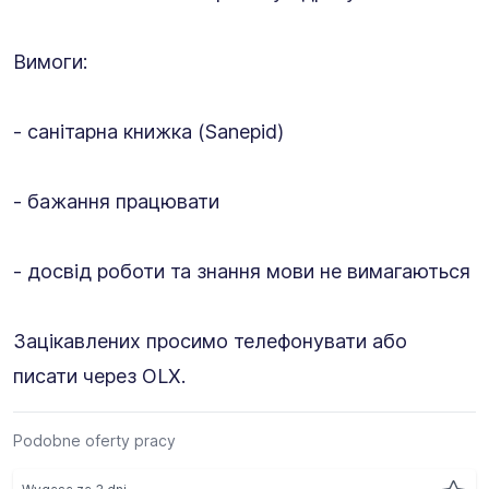
Вимоги:
- санітарна книжка (Sanepid)
- бажання працювати
- досвід роботи та знання мови не вимагаються
Зацікавлених просимо телефонувати або
писати через OLX.
Podobne oferty pracy