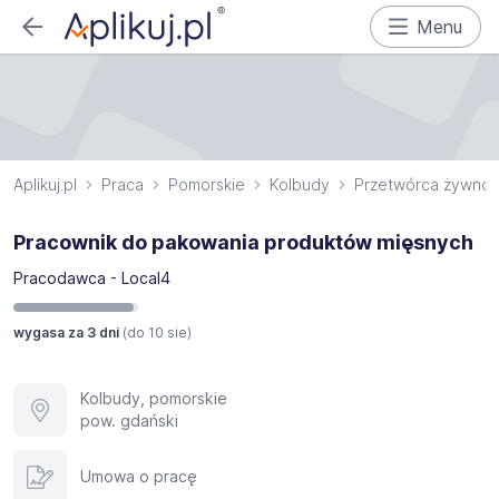
Menu
Aplikuj.pl
Praca
Pomorskie
Kolbudy
Przetwórca żywnoś
Pracownik do pakowania produktów mięsnych
Pracodawca - Local4
wygasa za 3 dni
(do
10 sie
)
Kolbudy, pomorskie
pow. gdański
Umowa o pracę