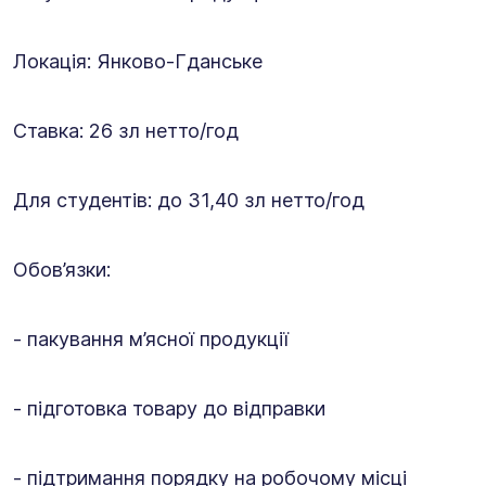
Локація: Янково-Гданське
Ставка: 26 зл нетто/год
Для студентів: до 31,40 зл нетто/год
Обов’язки:
- пакування м’ясної продукції
- підготовка товару до відправки
- підтримання порядку на робочому місці