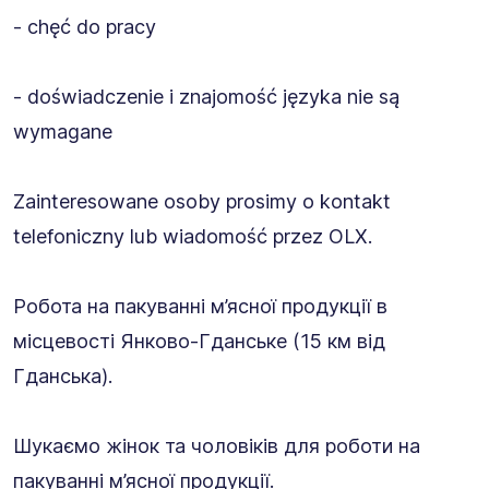
- chęć do pracy
- doświadczenie i znajomość języka nie są
wymagane
Zainteresowane osoby prosimy o kontakt
telefoniczny lub wiadomość przez OLX.
Робота на пакуванні м’ясної продукції в
місцевості Янково-Гданське (15 км від
Гданська).
Шукаємо жінок та чоловіків для роботи на
пакуванні м’ясної продукції.