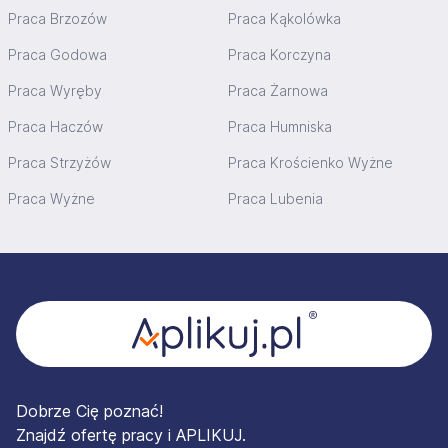
Praca Brzozów
Praca Kąkolówka
Praca Godowa
Praca Korczyna
Praca Wyręby
Praca Żarnowa
Praca Haczów
Praca Humniska
Praca Strzyżów
Praca Krościenko Wyżne
Praca Wyżne
Praca Lubenia
Stopka
Dobrze Cię poznać!
Znajdź ofertę pracy i APLIKUJ.