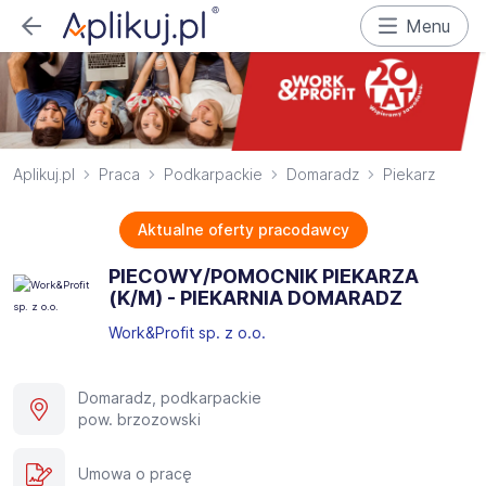
Menu
Aplikuj.pl
Praca
Podkarpackie
Domaradz
Piekarz
Aktualne oferty pracodawcy
PIECOWY/POMOCNIK PIEKARZA
(K/M) - PIEKARNIA DOMARADZ
Work&Profit sp. z o.o.
Domaradz, podkarpackie
pow. brzozowski
Umowa o pracę