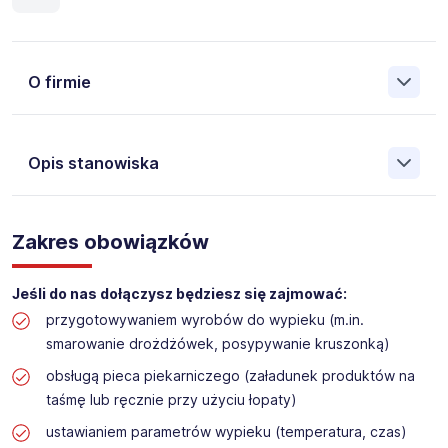
O firmie
Opis stanowiska
Założona w 2001 Agencja Pracy Tymczasowej, Agencja
Pośrednictwa Pracy i Doradztwa Personalnego Work &
Zakres obowiązków
Profit jest obecnie jedną z największych niezależnych
polskich agencji zatrudnienia. W ciągu wielu lat naszej
działalności daliśmy pracę przeszło 50 000 pracowników
Jeśli do nas dołączysz będziesz się zajmować:
w całym kraju. Skutecznie znajdujemy pracowników dla
przygotowywaniem wyrobów do wypieku (m.in.
największych firm, jak również małych rodzinnych
smarowanie drożdżówek, posypywanie kruszonką)
przedsiębiorstw w Polsce. Agencja jest wpisana pod nr
396 w Krajowym Rejestrze Agencji Zatrudnienia.
obsługą pieca piekarniczego (załadunek produktów na
taśmę lub ręcznie przy użyciu łopaty)
Obecnie dla naszego Klienta, poszukujemy osób na
ustawianiem parametrów wypieku (temperatura, czas)
stanowisko: