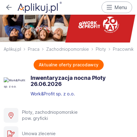
Menu
Aplikuj.pl
Praca
Zachodniopomorskie
Płoty
Pracownik f
Aktualne oferty pracodawcy
Inwentaryzacja nocna Płoty
26.06.2026​
Work&Profit sp. z o.o.
Płoty, zachodniopomorskie
pow. gryficki
Umowa zlecenie