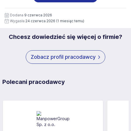
wizerunku), na potrzeby przyszłych rekrutacji przez okres
siedziby administratora.
12 miesięcy. Zgoda jest dobrowolna i może być w każdym
Pełną treść Klauzuli znajdzie Pan/Pani pod adresem:
czasie wycofana.
Dodana
9 czerwca 2026
https://www.workprofit.pl/klauzula-informacyjna.html
Wygasła
24 czerwca 2026
(1 miesiąc temu)
Chcesz dowiedzieć się więcej o firmie?
Zobacz profil pracodawcy
Polecani pracodawcy