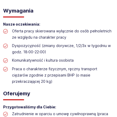
WYKŁADANIE TOWARU w sklepie kosmetycznym
Lokalizacja: Niepołomice
Wymagania
Nasze oczekiwania:
Oferta pracy skierowana wyłącznie do osób pełnoletnich
ze względu na charakter pracy
Dyspozycyjność (zmiany dorywcze, 1/2/3x w tygodniu w
godz. 18:00-22:00)
Komunikatywność i kultura osobista
Praca o charakterze fizycznym, ręczny transport
ciężarów zgodnie z przepisami BHP (o masie
przekraczającej 20 kg)
Oferujemy
Przygotowaliśmy dla Ciebie:
Zatrudnienie w oparciu o umowę cywilnoprawną (praca