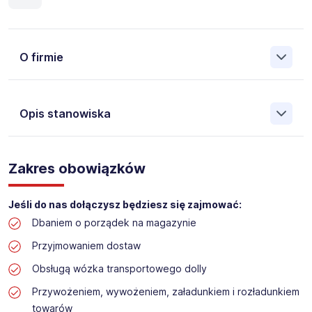
O firmie
Opis stanowiska
Założona w 2001 Agencja Pracy Tymczasowej, Agencja
Pośrednictwa Pracy i Doradztwa Personalnego Work &
Zakres obowiązków
Profit jest obecnie jedną z największych niezależnych
polskich agencji zatrudnienia. W ciągu wielu lat naszej
działalności daliśmy pracę przeszło 50 000 pracowników
Jeśli do nas dołączysz będziesz się zajmować:
w całym kraju. Skutecznie znajdujemy pracowników dla
Dbaniem o porządek na magazynie
największych firm, jak również małych rodzinnych
przedsiębiorstw w Polsce. Agencja jest wpisana pod nr
Przyjmowaniem dostaw
396 w Krajowym Rejestrze Agencji Zatrudnienia.
Obsługą wózka transportowego dolly
Obecnie dla naszego Klienta, poszukujemy osób na
Przywożeniem, wywożeniem, załadunkiem i rozładunkiem
stanowisko:
towarów