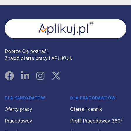
Stopka
Dobrze Cię poznać!
Znajdź ofertę pracy i APLIKUJ.
Facebook
Linked In
Instagram
Instagram
DLA KANDYDATÓW
DLA PRACODAWCÓW
Oferty pracy
Oferta i cennik
Pracodawcy
Profil Pracodawcy 360°