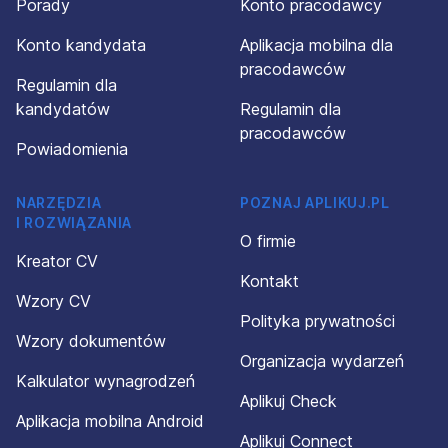
Porady
Konto pracodawcy
Konto kandydata
Aplikacja mobilna dla
pracodawców
Regulamin dla
kandydatów
Regulamin dla
pracodawców
Powiadomienia
NARZĘDZIA
POZNAJ APLIKUJ.PL
I ROZWIĄZANIA
O firmie
Kreator CV
Kontakt
Wzory CV
Polityka prywatności
Wzory dokumentów
Organizacja wydarzeń
Kalkulator wynagrodzeń
Aplikuj Check
Aplikacja mobilna Android
Aplikuj Connect