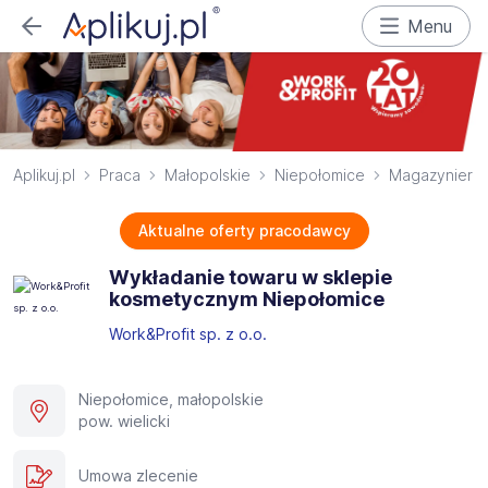
Menu
Aplikuj.pl
Praca
Małopolskie
Niepołomice
Magazynier
Aktualne oferty pracodawcy
Wykładanie towaru w sklepie
kosmetycznym Niepołomice
Work&Profit sp. z o.o.
Niepołomice, małopolskie
pow. wielicki
Umowa zlecenie