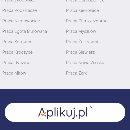
Praca Podzamcze
Praca Kiełkowice
Praca Niegowonice
Praca Chruszczobród
Praca Lgota Murowana
Praca Myszków
Praca Kotowice
Praca Żelisławice
Praca Kroczyce
Praca Siewierz
Praca Ryczów
Praca Nowa Wioska
Praca Mirów
Praca Żarki
Stopka