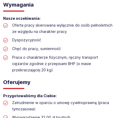
Praca na hali w sklepie budowlanym
Wymagania
Lokalizacja: Zawiercie
Nasze oczekiwania:
Oferta pracy skierowana wyłącznie do osób pełnoletnich
ze względu na charakter pracy
Dyspozycyjność
Chęć do pracy, sumienność
Praca o charakterze fizycznym, ręczny transport
ciężarów zgodnie z przepisami BHP (o masie
przekraczającej 20 kg)
Oferujemy
Przygotowaliśmy dla Ciebie:
Zatrudnienie w oparciu o umowę cywilnoprawną (praca
tymczasowa)
Wynagrodzenie 32,00 zł brutto/h