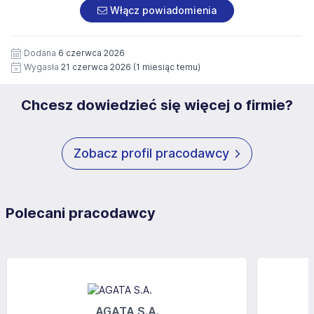
załączonych dokumentach aplikacyjnych (w tym
pod numerem 33 816 64 09 lub pisemnie na adres
Włącz powiadomienia
wizerunku), na potrzeby przyszłych rekrutacji przez okres
siedziby administratora.
12 miesięcy. Zgoda jest dobrowolna i może być w każdym
Pełną treść Klauzuli znajdzie Pan/Pani pod adresem:
czasie wycofana.
Dodana
6 czerwca 2026
https://www.workprofit.pl/klauzula-informacyjna.html
Wygasła
21 czerwca 2026
(1 miesiąc temu)
Chcesz dowiedzieć się więcej o firmie?
Zobacz profil pracodawcy
Polecani pracodawcy
AGATA S.A.