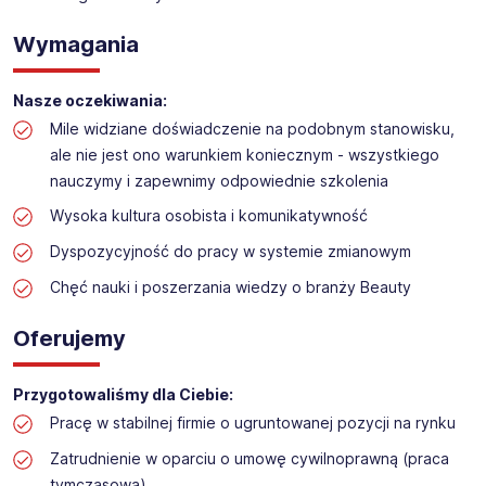
Obsługa kasy i dokładanie towaru w drogerii
Lokalizacja:
Pruszków
Wymagania
Nasze oczekiwania:
Mile widziane doświadczenie na podobnym stanowisku,
ale nie jest ono warunkiem koniecznym - wszystkiego
nauczymy i zapewnimy odpowiednie szkolenia
Wysoka kultura osobista i komunikatywność
Dyspozycyjność do pracy w systemie zmianowym
Chęć nauki i poszerzania wiedzy o branży Beauty
Oferujemy
Przygotowaliśmy dla Ciebie:
Pracę w stabilnej firmie o ugruntowanej pozycji na rynku
Zatrudnienie w oparciu o umowę cywilnoprawną (praca
tymczasowa)