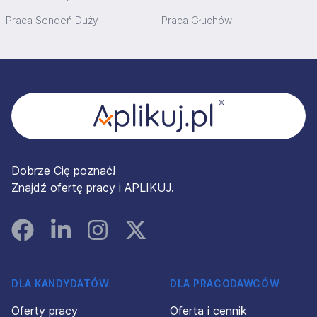
Praca Sendeń Duży
Praca Głuchów
Stopka
Dobrze Cię poznać!
Znajdź ofertę pracy i APLIKUJ.
Facebook
Linked In
Instagram
Instagram
DLA KANDYDATÓW
DLA PRACODAWCÓW
Oferty pracy
Oferta i cennik