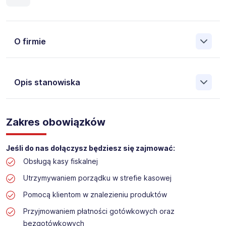
O firmie
Opis stanowiska
Założona w 2001 Agencja Pracy Tymczasowej, Agencja
Pośrednictwa Pracy i Doradztwa Personalnego Work &
Zakres obowiązków
Profit jest obecnie jedną z największych niezależnych
polskich agencji zatrudnienia. W ciągu wielu lat naszej
działalności daliśmy pracę przeszło 50 000 pracowników
Jeśli do nas dołączysz będziesz się zajmować:
w całym kraju. Skutecznie znajdujemy pracowników dla
Obsługą kasy fiskalnej
największych firm, jak również małych rodzinnych
przedsiębiorstw w Polsce. Agencja jest wpisana pod nr
Utrzymywaniem porządku w strefie kasowej
396 w Krajowym Rejestrze Agencji Zatrudnienia.
Pomocą klientom w znalezieniu produktów
Obecnie dla naszego Klienta, poszukujemy osób na
Przyjmowaniem płatności gotówkowych oraz
stanowisko:
bezgotówkowych