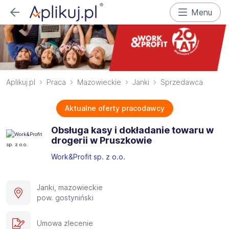
Menu
Aplikuj.pl
Praca
Mazowieckie
Janki
Sprzedawca
Aktualne oferty pracodawcy
Obsługa kasy i dokładanie towaru w
drogerii w Pruszkowie
Work&Profit sp. z o.o.
Janki, mazowieckie
pow. gostyniński
Umowa zlecenie