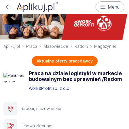
Menu
Aplikuj.pl
Praca
Mazowieckie
Radom
Magazynier
Aktualne oferty pracodawcy
Praca na dziale logistyki w markecie
budowalnym bez uprawnień /Radom
Work&Profit sp. z o.o.
Radom, mazowieckie
Umowa zlecenie