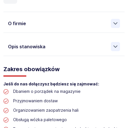
O firmie
Opis stanowiska
Założona w 2001 Agencja Pracy Tymczasowej, Agencja
Pośrednictwa Pracy i Doradztwa Personalnego Work &
Zakres obowiązków
Profit jest obecnie jedną z największych niezależnych
polskich agencji zatrudnienia. W ciągu wielu lat naszej
działalności daliśmy pracę przeszło 50 000 pracowników
Jeśli do nas dołączysz będziesz się zajmować:
w całym kraju. Skutecznie znajdujemy pracowników dla
Dbaniem o porządek na magazynie
największych firm, jak również małych rodzinnych
przedsiębiorstw w Polsce. Agencja jest wpisana pod nr
Przyjmowaniem dostaw
396 w Krajowym Rejestrze Agencji Zatrudnienia.
Organizowaniem zaopatrzenia hali
Obecnie dla naszego Klienta, poszukujemy osób na
Obsługą wózka paletowego
stanowisko: