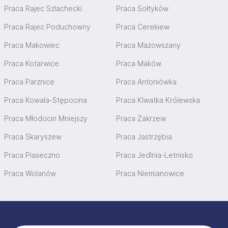
Praca Rajec Szlachecki
Praca Sołtyków
Praca Rajec Poduchowny
Praca Cerekiew
Praca Makowiec
Praca Mazowszany
Praca Kotarwice
Praca Maków
Praca Parznice
Praca Antoniówka
Praca Kowala-Stępocina
Praca Klwatka Królewska
Praca Młodocin Mniejszy
Praca Zakrzew
Praca Skaryszew
Praca Jastrzębia
Praca Piaseczno
Praca Jedlnia-Letnisko
Praca Wolanów
Praca Niemianowice
Stopka