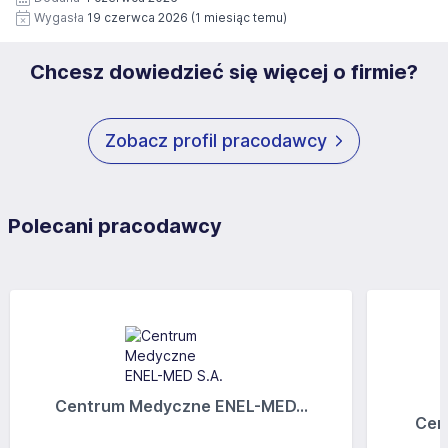
rekrutacji przez okres 12 miesięcy. Zgoda jest dobrowolna
Wygasła
19 czerwca 2026
(1 miesiąc temu)
i może być w każdym czasie wycofana.
Chcesz dowiedzieć się więcej o firmie?
Zobacz profil pracodawcy
Polecani pracodawcy
Centrum Medyczne ENEL-MED...
Cen