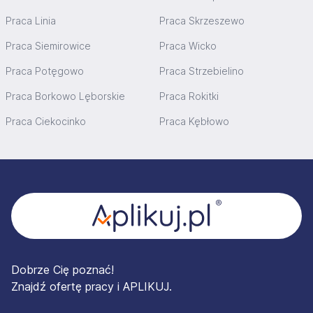
Praca Linia
Praca Skrzeszewo
Praca Siemirowice
Praca Wicko
Praca Potęgowo
Praca Strzebielino
Praca Borkowo Lęborskie
Praca Rokitki
Praca Ciekocinko
Praca Kębłowo
Stopka
Dobrze Cię poznać!
Znajdź ofertę pracy i APLIKUJ.