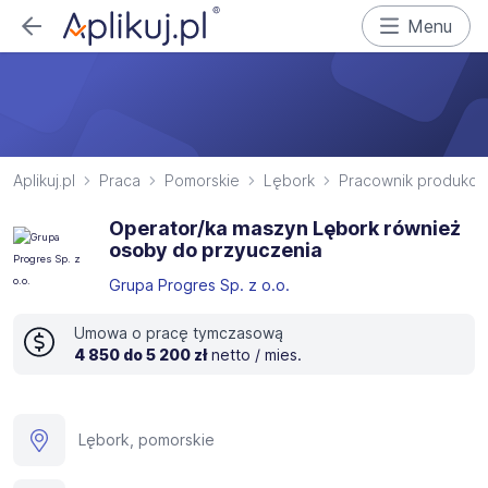
Menu
Aplikuj.pl
Praca
Pomorskie
Lębork
Pracownik produkcji
Operator/ka maszyn Lębork również
osoby do przyuczenia
Grupa Progres Sp. z o.o.
Umowa o pracę tymczasową
4 850 do 5 200 zł
netto / mies.
Lębork, pomorskie