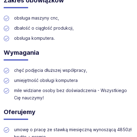
Zakres obowiązków
kompetencji.
Dołącz do nas i ciesz się z każdego dnia
oferując nowoczesne usługi HR. Już od kilkunastu lat
pracy!
skutecznie pomagamy znaleźć miejsca pracy u
sprawdzonych pracodawców. Dajemy możliwość rozwoju,
obsługa maszyny cnc,
budowania własnych ścieżek kariery i kształcenia
kompetencji. Dołącz do nas i ciesz się z każdego dnia
dbałość o ciągłość produkcji,
pracy! Aktualnie dla naszego Klienta poszukujemy
obsługa komputera.
Kandydatów na stanowisko: Operator/ka maszyn Firma z
branży produkcyjnej mieści się w Lęborku
Wymagania
chęć podjęcia dłuższej współpracy,
umiejętność obsługi komputera
mile widziane osoby bez doświadczenia - Wszystkiego
Cię nauczymy!
Oferujemy
umowę o pracę ze stawką miesięczną wynoszącą 4850zł
brutto + premie,